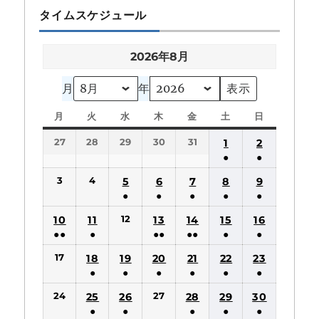
タイムスケジュール
2026年8月
月
年
月
月
火
火
水
水
木
木
金
金
土
土
日
日
曜
曜
曜
曜
曜
曜
曜
27
28
29
30
31
1
2
日
日
日
日
日
日
日
●
●
(1
(1
3
4
5
6
7
8
9
件
件
●
●
●
●
●
の
の
(1
(1
(1
(1
(1
12
10
11
13
14
15
16
イ
イ
件
件
件
件
件
●●
●
●●
●●
●
●
ベ
ベ
の
の
の
の
の
(2
(1
(2
(2
(1
(1
ン
ン
17
18
19
20
21
22
23
イ
イ
イ
イ
イ
件
件
件
件
件
件
ト)
ト)
●
●
●
●
●
●
ベ
ベ
ベ
ベ
ベ
の
の
の
の
の
の
(1
(1
(1
(1
(1
(1
ン
ン
ン
ン
ン
24
27
25
26
28
29
30
イ
イ
イ
イ
イ
イ
件
件
件
件
件
件
ト)
ト)
ト)
ト)
ト)
●
●
●
●
●
ベ
ベ
ベ
ベ
ベ
ベ