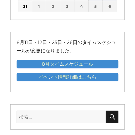
の
の
の
の
の
の
(1
(1
(1
(1
(1
ン
ン
ン
ン
ン
ン
31
1
2
3
4
5
6
イ
イ
イ
イ
イ
イ
件
件
件
件
件
ト)
ト)
ト)
ト)
ト)
ト)
ベ
ベ
ベ
ベ
ベ
ベ
の
の
の
の
の
ン
ン
ン
ン
ン
ン
イ
イ
イ
イ
イ
ト)
ト)
ト)
ト)
ト)
ト)
ベ
ベ
ベ
ベ
ベ
ン
ン
ン
ン
ン
8月11日・12日・25日・26日のタイムスケジュ
ト)
ト)
ト)
ト)
ト)
ールが変更になりました。
8月タイムスケジュール
イベント情報詳細はこちら
検
検
索
索: