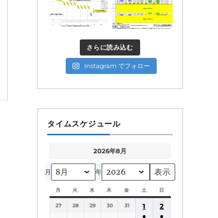
さらに読み込む
Instagram でフォロー
タイムスケジュール
2026年8月
月
年
月
月
火
火
水
水
木
木
金
金
土
土
日
日
曜
曜
曜
曜
曜
曜
曜
1
2
27
日
28
日
29
日
30
日
31
日
日
日
●
●