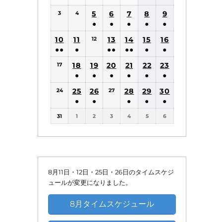
(1
(1
5
6
7
8
9
3
4
件
件
●
●
●
●
●
の
の
(1
(1
(1
(1
(1
10
11
13
14
15
16
12
イ
イ
件
件
件
件
件
●●
●
●●
●●
●
●
ベ
ベ
の
の
の
の
の
(2
(1
(2
(2
(1
(1
18
19
20
21
22
ン
23
ン
17
イ
イ
イ
イ
イ
件
件
件
件
件
件
●
●
●
●
●
●
ト)
ト)
ベ
ベ
ベ
ベ
ベ
の
の
の
の
の
の
(1
(1
(1
(1
(1
(1
25
26
ン
ン
28
ン
29
ン
30
ン
24
27
イ
イ
イ
イ
イ
イ
件
件
件
件
件
件
●
●
●
●
●
ト)
ト)
ト)
ト)
ト)
ベ
ベ
ベ
ベ
ベ
ベ
の
の
の
の
の
の
(1
(1
(1
(1
(1
ン
ン
ン
ン
ン
ン
31
1
2
3
4
5
6
イ
イ
イ
イ
イ
イ
件
件
件
件
件
ト)
ト)
ト)
ト)
ト)
ト)
ベ
ベ
ベ
ベ
ベ
ベ
の
の
の
の
の
ン
ン
ン
ン
ン
ン
イ
イ
イ
イ
イ
ト)
ト)
ト)
ト)
ト)
ト)
ベ
ベ
ベ
ベ
ベ
ン
ン
ン
ン
ン
8月11日・12日・25日・26日のタイムスケジ
ト)
ト)
ト)
ト)
ト)
ュールが変更になりました。
8月タイムスケジュール