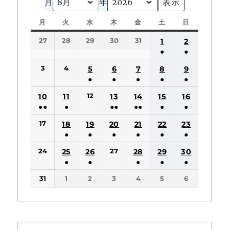
月
年
月
月
火
火
水
水
木
木
金
金
土
土
日
日
曜
曜
曜
曜
曜
曜
曜
27
28
29
30
31
1
2
日
日
日
日
日
日
日
●
●
(1
(1
3
4
5
6
7
8
9
件
件
●
●
●
●
●
の
の
(1
(1
(1
(1
(1
12
10
11
13
14
15
16
イ
イ
件
件
件
件
件
●●
●
●●
●●
●
●
ベ
ベ
の
の
の
の
の
(2
(1
(2
(2
(1
(1
ン
ン
17
18
19
20
21
22
23
イ
イ
イ
イ
イ
件
件
件
件
件
件
ト)
ト)
●
●
●
●
●
●
ベ
ベ
ベ
ベ
ベ
の
の
の
の
の
の
(1
(1
(1
(1
(1
(1
ン
ン
ン
ン
ン
24
27
25
26
28
29
30
イ
イ
イ
イ
イ
イ
件
件
件
件
件
件
ト)
ト)
ト)
ト)
ト)
●
●
●
●
●
ベ
ベ
ベ
ベ
ベ
ベ
の
の
の
の
の
の
(1
(1
(1
(1
(1
ン
ン
ン
ン
ン
ン
31
1
2
3
4
5
6
イ
イ
イ
イ
イ
イ
件
件
件
件
件
ト)
ト)
ト)
ト)
ト)
ト)
ベ
ベ
ベ
ベ
ベ
ベ
の
の
の
の
の
ン
ン
ン
ン
ン
ン
イ
イ
イ
イ
イ
ト)
ト)
ト)
ト)
ト)
ト)
ベ
ベ
ベ
ベ
ベ