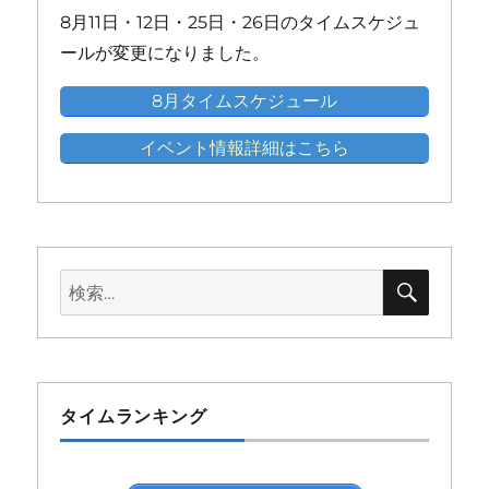
ン
ン
ン
ン
ン
8月11日・12日・25日・26日のタイムスケジュ
ト)
ト)
ト)
ト)
ト)
ールが変更になりました。
8月タイムスケジュール
イベント情報詳細はこちら
検
検
索
索:
タイムランキング