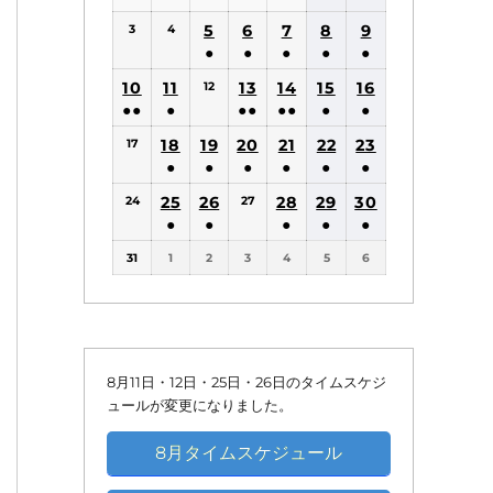
(1
(1
5
6
7
8
9
3
4
件
件
●
●
●
●
●
の
の
(1
(1
(1
(1
(1
10
11
13
14
15
16
12
イ
イ
件
件
件
件
件
●●
●
●●
●●
●
●
ベ
ベ
の
の
の
の
の
(2
(1
(2
(2
(1
(1
18
19
20
21
22
ン
23
ン
17
イ
イ
イ
イ
イ
件
件
件
件
件
件
●
●
●
●
●
●
ト)
ト)
ベ
ベ
ベ
ベ
ベ
の
の
の
の
の
の
(1
(1
(1
(1
(1
(1
25
26
ン
ン
28
ン
29
ン
30
ン
24
27
イ
イ
イ
イ
イ
イ
件
件
件
件
件
件
●
●
●
●
●
ト)
ト)
ト)
ト)
ト)
ベ
ベ
ベ
ベ
ベ
ベ
の
の
の
の
の
の
(1
(1
(1
(1
(1
ン
ン
ン
ン
ン
ン
31
1
2
3
4
5
6
イ
イ
イ
イ
イ
イ
件
件
件
件
件
ト)
ト)
ト)
ト)
ト)
ト)
ベ
ベ
ベ
ベ
ベ
ベ
の
の
の
の
の
ン
ン
ン
ン
ン
ン
イ
イ
イ
イ
イ
ト)
ト)
ト)
ト)
ト)
ト)
ベ
ベ
ベ
ベ
ベ
ン
ン
ン
ン
ン
8月11日・12日・25日・26日のタイムスケジ
ト)
ト)
ト)
ト)
ト)
ュールが変更になりました。
8月タイムスケジュール