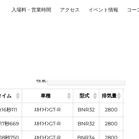
入場料・営業時間
アクセス
イベント情報
コー
ランキング
検索:
タイム
車種
型式
排気量
ﾀｲﾔ（
分16秒111
ｽｶｲﾗｲﾝGT-R
BNR32
2800
Sﾀｲﾔ
17秒669
ｽｶｲﾗｲﾝGT-R
BNR32
2800
Sﾀｲﾔ
18秒750
ｽｶｲﾗｲﾝGT-R
BNR34
2800
Sﾀｲﾔ