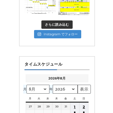
さらに読み込む
Instagram でフォロー
タイムスケジュール
2026年8月
月
年
月
月
火
火
水
水
木
木
金
金
土
土
日
日
曜
曜
曜
曜
曜
曜
曜
1
2
27
日
28
日
29
日
30
日
31
日
日
日
●
●