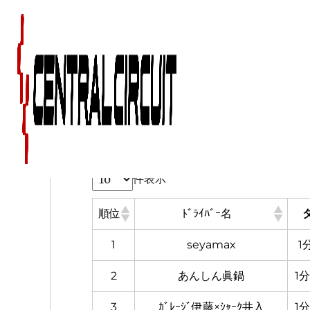
スカイライン タイム
件表示
順位
ﾄﾞﾗｲﾊﾞｰ名
1
seyamax
1
2
あんしん眞鍋
1分
3
ｶﾞﾚｰｼﾞ伊藤×ｼｬｰｸ井入
1分