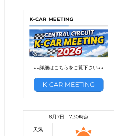
 YH
Sﾀｲﾔ YH
2018/1/21
4WD
K-CAR MEETING
 YH
Sﾀｲﾔ YH
2017/1/22
4WD
 YH
Sﾀｲﾔ YH
2021/1/31
4WD
 YH
Sﾀｲﾔ YH
2014/4/06
4WD
 YH
Sﾀｲﾔ YH
2018/2/22
4WD
↓↓詳細はこちらをご覧下さい↓↓
 YH
Sﾀｲﾔ YH
2021/12/24
2WD後駆ﾀｰﾎﾞ
K-CAR MEETING
 YH
Sﾀｲﾔ YH
2016/1/24
4WD
8月7日 7:30時点
天気