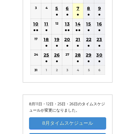
(1
(1
5
6
7
8
9
3
4
件
件
●
●
●
●
●
の
の
(1
(1
(1
(1
(1
10
11
13
14
15
16
12
イ
イ
件
件
件
件
件
●●
●
●●
●●
●
●
ベ
ベ
の
の
の
の
の
(2
(1
(2
(2
(1
(1
18
19
20
21
22
ン
23
ン
17
イ
イ
イ
イ
イ
件
件
件
件
件
件
●
●
●
●
●
●
ト)
ト)
ベ
ベ
ベ
ベ
ベ
の
の
の
の
の
の
(1
(1
(1
(1
(1
(1
25
26
ン
ン
28
ン
29
ン
30
ン
24
27
イ
イ
イ
イ
イ
イ
件
件
件
件
件
件
●
●
●
●
●
ト)
ト)
ト)
ト)
ト)
ベ
ベ
ベ
ベ
ベ
ベ
の
の
の
の
の
の
(1
(1
(1
(1
(1
ン
ン
ン
ン
ン
ン
31
1
2
3
4
5
6
イ
イ
イ
イ
イ
イ
件
件
件
件
件
ト)
ト)
ト)
ト)
ト)
ト)
ベ
ベ
ベ
ベ
ベ
ベ
の
の
の
の
の
ン
ン
ン
ン
ン
ン
イ
イ
イ
イ
イ
ト)
ト)
ト)
ト)
ト)
ト)
ベ
ベ
ベ
ベ
ベ
ン
ン
ン
ン
ン
8月11日・12日・25日・26日のタイムスケジ
ト)
ト)
ト)
ト)
ト)
ュールが変更になりました。
8月タイムスケジュール