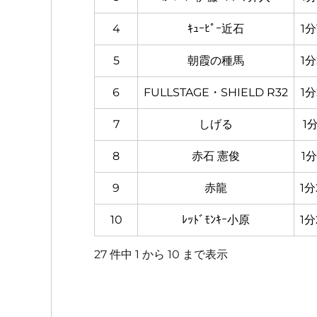
4
ｷｭｰﾋﾟｰ近石
1分
5
朝霞の種馬
1分
6
FULLSTAGE・SHIELD R32
1分
7
しげる
1分
8
赤石 憲俊
1分
9
赤龍
1分
10
ﾚｯﾄﾞﾓﾝｷｰ小原
1分
27 件中 1 から 10 まで表示