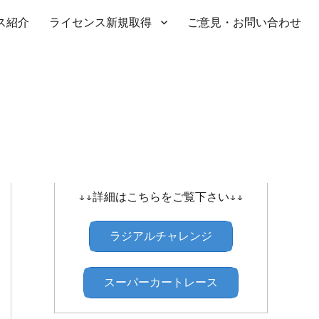
ス紹介
ライセンス新規取得
ご意見・お問い合わせ
SHIBATIRE ｾﾝﾄﾗﾙﾗｼﾞｱﾙﾁｬﾚﾝｼﾞ
↓↓詳細はこちらをご覧下さい↓↓
Fr)
ﾀｲﾔ（Rr)
計測日
ｸﾗｽ
ラジアルチャレンジ
 YH
Sﾀｲﾔ YH
2024/1/28
2WD後駆ﾀｰﾎﾞ
スーパーカートレース
 YH
Sﾀｲﾔ YH
2018/1/20
4WD
 YH
Sﾀｲﾔ YH
2017/1/27
4WD