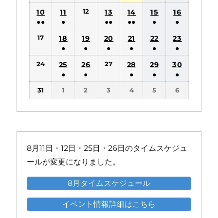
の
の
(1
(1
(1
(1
(1
12
10
11
13
14
15
16
イ
イ
件
件
件
件
件
●●
●
●●
●●
●
●
ベ
ベ
の
の
の
の
の
(2
(1
(2
(2
(1
(1
ン
ン
17
18
19
20
21
22
23
イ
イ
イ
イ
イ
件
件
件
件
件
件
ト)
ト)
●
●
●
●
●
●
ベ
ベ
ベ
ベ
ベ
の
の
の
の
の
の
(1
(1
(1
(1
(1
(1
ン
ン
ン
ン
ン
24
27
25
26
28
29
30
イ
イ
イ
イ
イ
イ
件
件
件
件
件
件
ト)
ト)
ト)
ト)
ト)
●
●
●
●
●
ベ
ベ
ベ
ベ
ベ
ベ
の
の
の
の
の
の
(1
(1
(1
(1
(1
ン
ン
ン
ン
ン
ン
31
1
2
3
4
5
6
イ
イ
イ
イ
イ
イ
件
件
件
件
件
ト)
ト)
ト)
ト)
ト)
ト)
ベ
ベ
ベ
ベ
ベ
ベ
の
の
の
の
の
ン
ン
ン
ン
ン
ン
イ
イ
イ
イ
イ
ト)
ト)
ト)
ト)
ト)
ト)
ベ
ベ
ベ
ベ
ベ
ン
ン
ン
ン
ン
8月11日・12日・25日・26日のタイムスケジュ
ト)
ト)
ト)
ト)
ト)
ールが変更になりました。
8月タイムスケジュール
イベント情報詳細はこちら