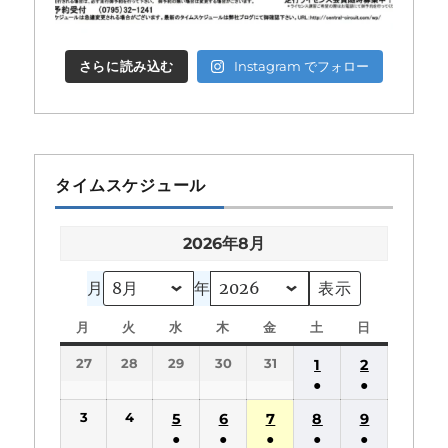
さらに読み込む
Instagram でフォロー
タイムスケジュール
2026年8月
月
年
月
月
火
火
水
水
木
木
金
金
土
土
日
日
曜
曜
曜
曜
曜
曜
曜
27
28
29
30
31
1
2
日
日
日
日
日
日
日
●
●
(1
(1
3
4
5
6
7
8
9
件
件
●
●
●
●
●