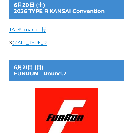
6月20日 (土)
2026 TYPE R KANSAI Convention
TATSUmaru 様
X
@ALL_TYPE_R
6月21日 (日)
FUNRUN Round.2