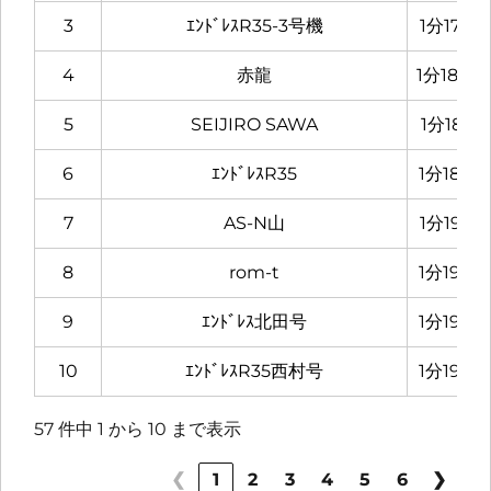
3
ｴﾝﾄﾞﾚｽR35-3号機
1分17秒9
4
赤龍
1分18秒0
5
SEIJIRO SAWA
1分18秒1
6
ｴﾝﾄﾞﾚｽR35
1分18秒8
7
AS-N山
1分19秒1
8
rom-t
1分19秒2
9
ｴﾝﾄﾞﾚｽ北田号
1分19秒3
10
ｴﾝﾄﾞﾚｽR35西村号
1分19秒3
57 件中 1 から 10 まで表示
❮
1
2
3
4
5
6
❯