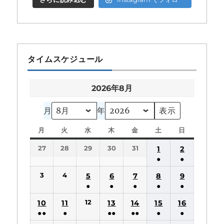
タイムスケジュール
2026年8月
月
年
月
月
火
火
水
水
木
木
金
金
土
土
日
日
曜
曜
曜
曜
曜
曜
曜
27
28
29
30
31
1
2
日
日
日
日
日
日
日
●
●
(1
(1
3
4
5
6
7
8
9
件
件
●
●
●
●
●
の
の
(1
(1
(1
(1
(1
12
10
11
13
14
15
16
イ
イ
件
件
件
件
件
●●
●
●●
●●
●
●
ベ
ベ
の
の
の
の
の
(2
(1
(2
(2
(1
(1