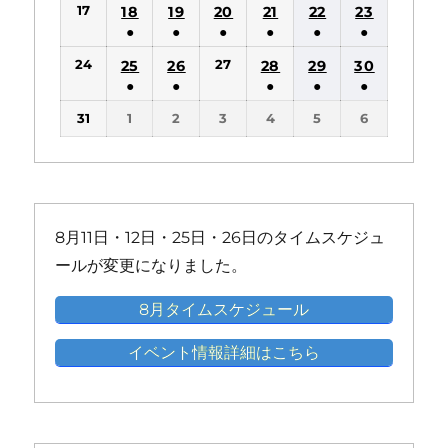
ン
ン
17
18
19
20
21
22
23
イ
イ
イ
イ
イ
件
件
件
件
件
件
ト)
ト)
●
●
●
●
●
●
ベ
ベ
ベ
ベ
ベ
の
の
の
の
の
の
(1
(1
(1
(1
(1
(1
ン
ン
ン
ン
ン
24
27
25
26
28
29
30
イ
イ
イ
イ
イ
イ
件
件
件
件
件
件
ト)
ト)
ト)
ト)
ト)
●
●
●
●
●
ベ
ベ
ベ
ベ
ベ
ベ
の
の
の
の
の
の
(1
(1
(1
(1
(1
ン
ン
ン
ン
ン
ン
31
1
2
3
4
5
6
イ
イ
イ
イ
イ
イ
件
件
件
件
件
ト)
ト)
ト)
ト)
ト)
ト)
ベ
ベ
ベ
ベ
ベ
ベ
の
の
の
の
の
ン
ン
ン
ン
ン
ン
イ
イ
イ
イ
イ
ト)
ト)
ト)
ト)
ト)
ト)
ベ
ベ
ベ
ベ
ベ
ン
ン
ン
ン
ン
8月11日・12日・25日・26日のタイムスケジュ
ト)
ト)
ト)
ト)
ト)
ールが変更になりました。
8月タイムスケジュール
イベント情報詳細はこちら