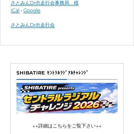
さとみんDrift走行会事務局 様
iCal
•
Google
More
さとみんDrift走行会
information
about
SHIBATIRE ｾﾝﾄﾗﾙﾗｼﾞｱﾙﾁｬﾚﾝｼﾞ
↓↓詳細はこちらをご覧下さい↓↓