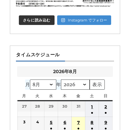
さらに読み込む
Instagram でフォロー
タイムスケジュール
2026年8月
月
年
月
月
火
火
水
水
木
木
金
金
土
土
日
日
曜
曜
曜
曜
曜
曜
曜
27
28
29
30
31
1
2
日
日
日
日
日
日
日
●
●
(1
(1
3
4
5
6
7
8
9
件
件
●
●
●
●
●