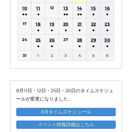
の
の
(1
(1
(1
(1
(1
12
10
11
13
14
15
16
イ
イ
件
件
件
件
件
●●
●
●●
●●
●
●
ベ
ベ
の
の
の
の
の
(2
(1
(2
(2
(1
(1
ン
ン
17
18
19
20
21
22
23
イ
イ
イ
イ
イ
件
件
件
件
件
件
ト)
ト)
●
●
●
●
●
●
ベ
ベ
ベ
ベ
ベ
の
の
の
の
の
の
(1
(1
(1
(1
(1
(1
ン
ン
ン
ン
ン
24
27
25
26
28
29
30
イ
イ
イ
イ
イ
イ
件
件
件
件
件
件
ト)
ト)
ト)
ト)
ト)
●
●
●
●
●
ベ
ベ
ベ
ベ
ベ
ベ
の
の
の
の
の
の
(1
(1
(1
(1
(1
ン
ン
ン
ン
ン
ン
31
1
2
3
4
5
6
イ
イ
イ
イ
イ
イ
件
件
件
件
件
ト)
ト)
ト)
ト)
ト)
ト)
ベ
ベ
ベ
ベ
ベ
ベ
の
の
の
の
の
ン
ン
ン
ン
ン
ン
イ
イ
イ
イ
イ
ト)
ト)
ト)
ト)
ト)
ト)
ベ
ベ
ベ
ベ
ベ
ン
ン
ン
ン
ン
8月11日・12日・25日・26日のタイムスケジュ
ト)
ト)
ト)
ト)
ト)
ールが変更になりました。
8月タイムスケジュール
イベント情報詳細はこちら