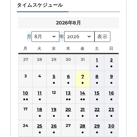
タイムスケジュール
2026年8月
月
年
月
月
火
火
水
水
木
木
金
金
土
土
日
日
曜
曜
曜
曜
曜
曜
曜
27
28
29
30
31
1
2
日
日
日
日
日
日
日
●
●
(1
(1
3
4
5
6
7
8
9
件
件
●
●
●
●
●
の
の
(1
(1
(1
(1
(1
12
10
11
13
14
15
16
イ
イ
件
件
件
件
件
●●
●
●●
●●
●
●
ベ
ベ
の
の
の
の
の
(2
(1
(2
(2
(1
(1
ン
ン
17
18
19
20
21
22
23
イ
イ
イ
イ
イ
件
件
件
件
件
件
ト)
ト)
●
●
●
●
●
●
ベ
ベ
ベ
ベ
ベ
の
の
の
の
の
の
(1
(1
(1
(1
(1
(1
ン
ン
ン
ン
ン
24
27
25
26
28
29
30
イ
イ
イ
イ
イ
イ
件
件
件
件
件
件
ト)
ト)
ト)
ト)
ト)
●
●
●
●
●
ベ
ベ
ベ
ベ
ベ
ベ
の
の
の
の
の
の