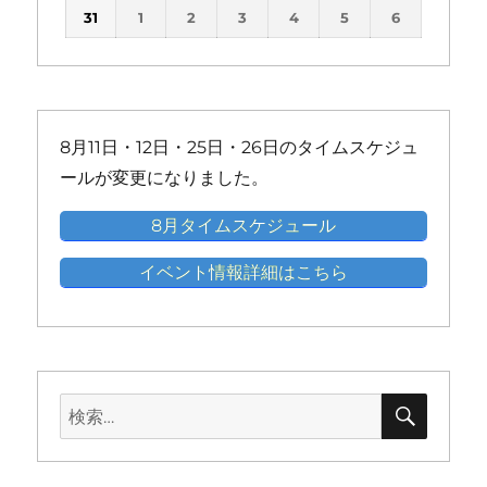
(1
(1
(1
(1
(1
ン
ン
ン
ン
ン
ン
31
1
2
3
4
5
6
イ
イ
イ
イ
イ
イ
件
件
件
件
件
ト)
ト)
ト)
ト)
ト)
ト)
ベ
ベ
ベ
ベ
ベ
ベ
の
の
の
の
の
ン
ン
ン
ン
ン
ン
イ
イ
イ
イ
イ
ト)
ト)
ト)
ト)
ト)
ト)
ベ
ベ
ベ
ベ
ベ
ン
ン
ン
ン
ン
8月11日・12日・25日・26日のタイムスケジュ
ト)
ト)
ト)
ト)
ト)
ールが変更になりました。
8月タイムスケジュール
イベント情報詳細はこちら
検
検
索
索: