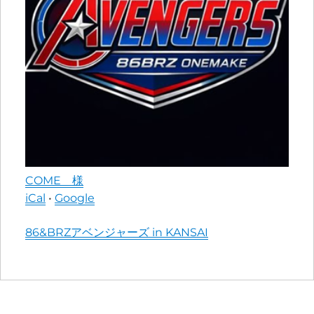
COME 様
iCal
•
Google
More
86&BRZアベンジャーズ in KANSAI
information
about