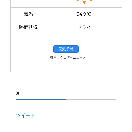
気温
34.9℃
路面状況
ドライ
天気予報
引用：ウェザーニュース
X
ツイート