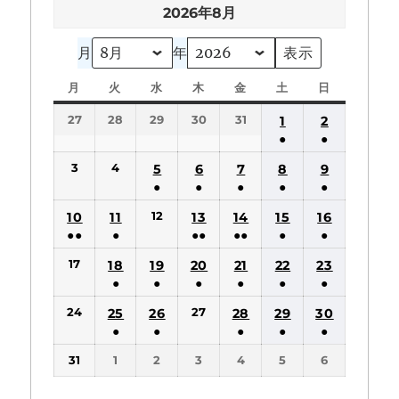
2026年8月
月
年
月
月
火
火
水
水
木
木
金
金
土
土
日
日
曜
曜
曜
曜
曜
曜
曜
27
28
29
30
31
1
2
日
日
日
日
日
日
日
●
●
(1
(1
3
4
5
6
7
8
9
件
件
●
●
●
●
●
の
の
(1
(1
(1
(1
(1
12
10
11
13
14
15
16
イ
イ
件
件
件
件
件
●●
●
●●
●●
●
●
ベ
ベ
の
の
の
の
の
(2
(1
(2
(2
(1
(1
ン
ン
17
18
19
20
21
22
23
イ
イ
イ
イ
イ
件
件
件
件
件
件
ト)
ト)
●
●
●
●
●
●
ベ
ベ
ベ
ベ
ベ
の
の
の
の
の
の
(1
(1
(1
(1
(1
(1
ン
ン
ン
ン
ン
24
27
25
26
28
29
30
イ
イ
イ
イ
イ
イ
件
件
件
件
件
件
ト)
ト)
ト)
ト)
ト)
●
●
●
●
●
ベ
ベ
ベ
ベ
ベ
ベ
の
の
の
の
の
の
(1
(1
(1
(1
(1
ン
ン
ン
ン
ン
ン
31
1
2
3
4
5
6
イ
イ
イ
イ
イ
イ
件
件
件
件
件
ト)
ト)
ト)
ト)
ト)
ト)
ベ
ベ
ベ
ベ
ベ
ベ
の
の
の
の
の