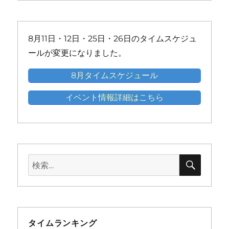
ン
ン
ン
ン
ン
ン
イ
イ
イ
イ
イ
ト)
ト)
ト)
ト)
ト)
ト)
ベ
ベ
ベ
ベ
ベ
ン
ン
ン
ン
ン
8月11日・12日・25日・26日のタイムスケジュ
ト)
ト)
ト)
ト)
ト)
ールが変更になりました。
8月タイムスケジュール
イベント情報詳細はこちら
検
検
索
索:
タイムランキング