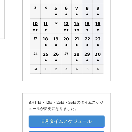
(1
(1
5
6
7
8
9
3
4
件
件
●
●
●
●
●
の
の
(1
(1
(1
(1
(1
10
11
13
14
15
16
12
イ
イ
件
件
件
件
件
●●
●
●●
●●
●
●
ベ
ベ
の
の
の
の
の
(2
(1
(2
(2
(1
(1
18
19
20
21
22
ン
23
ン
17
イ
イ
イ
イ
イ
件
件
件
件
件
件
●
●
●
●
●
●
ト)
ト)
ベ
ベ
ベ
ベ
ベ
の
の
の
の
の
の
(1
(1
(1
(1
(1
(1
25
26
ン
ン
28
ン
29
ン
30
ン
24
27
イ
イ
イ
イ
イ
イ
件
件
件
件
件
件
●
●
●
●
●
ト)
ト)
ト)
ト)
ト)
ベ
ベ
ベ
ベ
ベ
ベ
の
の
の
の
の
の
(1
(1
(1
(1
(1
ン
ン
ン
ン
ン
ン
31
1
2
3
4
5
6
イ
イ
イ
イ
イ
イ
件
件
件
件
件
ト)
ト)
ト)
ト)
ト)
ト)
ベ
ベ
ベ
ベ
ベ
ベ
の
の
の
の
の
ン
ン
ン
ン
ン
ン
イ
イ
イ
イ
イ
ト)
ト)
ト)
ト)
ト)
ト)
ベ
ベ
ベ
ベ
ベ
ン
ン
ン
ン
ン
8月11日・12日・25日・26日のタイムスケジ
ト)
ト)
ト)
ト)
ト)
ュールが変更になりました。
8月タイムスケジュール