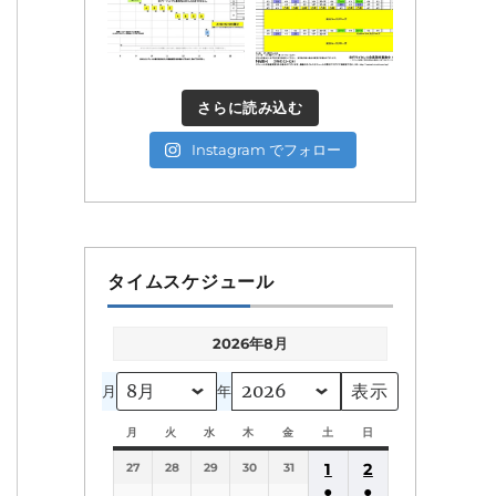
さらに読み込む
Instagram でフォロー
タイムスケジュール
2026年8月
月
年
月
月
火
火
水
水
木
木
金
金
土
土
日
日
曜
曜
曜
曜
曜
曜
曜
1
2
27
日
28
日
29
日
30
日
31
日
日
日
●
●