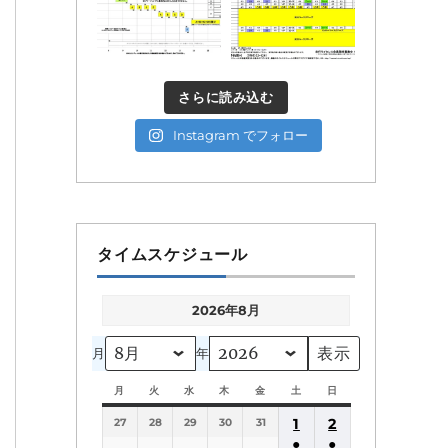
さらに読み込む
Instagram でフォロー
タイムスケジュール
2026年8月
月
年
月
月
火
火
水
水
木
木
金
金
土
土
日
日
曜
曜
曜
曜
曜
曜
曜
1
2
27
日
28
日
29
日
30
日
31
日
日
日
●
●