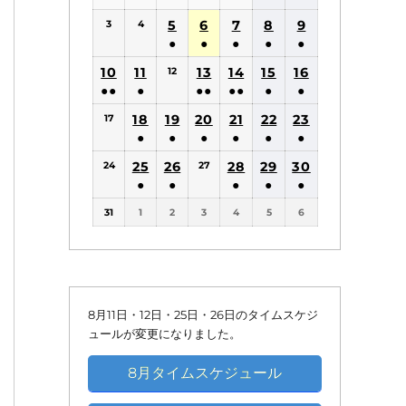
(1
(1
5
6
7
8
9
3
4
件
件
●
●
●
●
●
の
の
(1
(1
(1
(1
(1
10
11
13
14
15
16
12
イ
イ
件
件
件
件
件
●●
●
●●
●●
●
●
ベ
ベ
の
の
の
の
の
(2
(1
(2
(2
(1
(1
18
19
20
21
22
ン
23
ン
17
イ
イ
イ
イ
イ
件
件
件
件
件
件
●
●
●
●
●
●
ト)
ト)
ベ
ベ
ベ
ベ
ベ
の
の
の
の
の
の
(1
(1
(1
(1
(1
(1
25
26
ン
ン
28
ン
29
ン
30
ン
24
27
イ
イ
イ
イ
イ
イ
件
件
件
件
件
件
●
●
●
●
●
ト)
ト)
ト)
ト)
ト)
ベ
ベ
ベ
ベ
ベ
ベ
の
の
の
の
の
の
(1
(1
(1
(1
(1
ン
ン
ン
ン
ン
ン
31
1
2
3
4
5
6
イ
イ
イ
イ
イ
イ
件
件
件
件
件
ト)
ト)
ト)
ト)
ト)
ト)
ベ
ベ
ベ
ベ
ベ
ベ
の
の
の
の
の
ン
ン
ン
ン
ン
ン
イ
イ
イ
イ
イ
ト)
ト)
ト)
ト)
ト)
ト)
ベ
ベ
ベ
ベ
ベ
ン
ン
ン
ン
ン
8月11日・12日・25日・26日のタイムスケジ
ト)
ト)
ト)
ト)
ト)
ュールが変更になりました。
8月タイムスケジュール