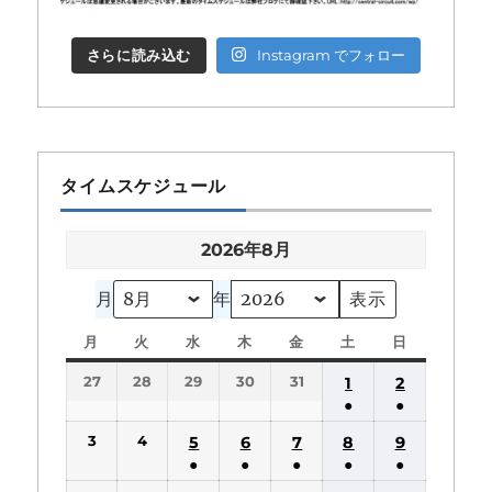
さらに読み込む
Instagram でフォロー
タイムスケジュール
2026年8月
月
年
月
月
火
火
水
水
木
木
金
金
土
土
日
日
曜
曜
曜
曜
曜
曜
曜
27
28
29
30
31
1
2
日
日
日
日
日
日
日
●
●
(1
(1
3
4
5
6
7
8
9
件
件
●
●
●
●
●
の
の
(1
(1
(1
(1
(1