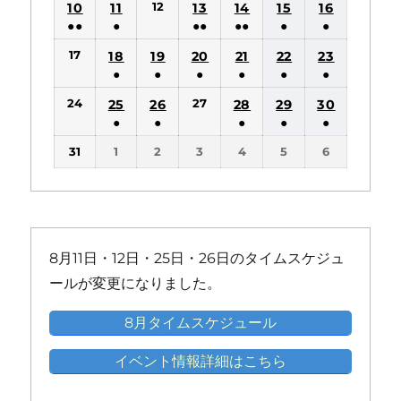
12
10
11
13
14
15
16
イ
イ
件
件
件
件
件
●●
●
●●
●●
●
●
ベ
ベ
の
の
の
の
の
(2
(1
(2
(2
(1
(1
ン
ン
17
18
19
20
21
22
23
イ
イ
イ
イ
イ
件
件
件
件
件
件
ト)
ト)
●
●
●
●
●
●
ベ
ベ
ベ
ベ
ベ
の
の
の
の
の
の
(1
(1
(1
(1
(1
(1
ン
ン
ン
ン
ン
24
27
25
26
28
29
30
イ
イ
イ
イ
イ
イ
件
件
件
件
件
件
ト)
ト)
ト)
ト)
ト)
●
●
●
●
●
ベ
ベ
ベ
ベ
ベ
ベ
の
の
の
の
の
の
(1
(1
(1
(1
(1
ン
ン
ン
ン
ン
ン
31
1
2
3
4
5
6
イ
イ
イ
イ
イ
イ
件
件
件
件
件
ト)
ト)
ト)
ト)
ト)
ト)
ベ
ベ
ベ
ベ
ベ
ベ
の
の
の
の
の
ン
ン
ン
ン
ン
ン
イ
イ
イ
イ
イ
ト)
ト)
ト)
ト)
ト)
ト)
ベ
ベ
ベ
ベ
ベ
ン
ン
ン
ン
ン
8月11日・12日・25日・26日のタイムスケジュ
ト)
ト)
ト)
ト)
ト)
ールが変更になりました。
8月タイムスケジュール
イベント情報詳細はこちら