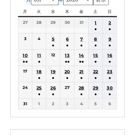
月
月
火
火
水
水
木
木
金
金
土
土
日
日
曜
曜
曜
曜
曜
曜
曜
27
28
29
30
31
1
2
日
日
日
日
日
日
日
●
●
(1
(1
3
4
5
6
7
8
9
件
件
●
●
●
●
●
の
の
(1
(1
(1
(1
(1
12
10
11
13
14
15
16
イ
イ
件
件
件
件
件
●●
●
●●
●●
●
●
ベ
ベ
の
の
の
の
の
(2
(1
(2
(2
(1
(1
ン
ン
17
18
19
20
21
22
23
イ
イ
イ
イ
イ
件
件
件
件
件
件
ト)
ト)
●
●
●
●
●
●
ベ
ベ
ベ
ベ
ベ
の
の
の
の
の
の
(1
(1
(1
(1
(1
(1
ン
ン
ン
ン
ン
24
27
25
26
28
29
30
イ
イ
イ
イ
イ
イ
件
件
件
件
件
件
ト)
ト)
ト)
ト)
ト)
●
●
●
●
●
ベ
ベ
ベ
ベ
ベ
ベ
の
の
の
の
の
の
(1
(1
(1
(1
(1
ン
ン
ン
ン
ン
ン
31
1
2
3
4
5
6
イ
イ
イ
イ
イ
イ
件
件
件
件
件
ト)
ト)
ト)
ト)
ト)
ト)
ベ
ベ
ベ
ベ
ベ
ベ
の
の
の
の
の
ン
ン
ン
ン
ン
ン
イ
イ
イ
イ
イ
ト)
ト)
ト)
ト)
ト)
ト)
ベ
ベ
ベ
ベ
ベ
ン
ン
ン
ン
ン