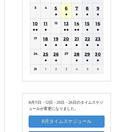
(1
(1
5
6
7
8
9
3
4
件
件
●
●
●
●
●
の
の
(1
(1
(1
(1
(1
10
11
13
14
15
16
12
イ
イ
件
件
件
件
件
●●
●
●●
●●
●
●
ベ
ベ
の
の
の
の
の
(2
(1
(2
(2
(1
(1
18
19
20
21
22
ン
23
ン
17
イ
イ
イ
イ
イ
件
件
件
件
件
件
●
●
●
●
●
●
ト)
ト)
ベ
ベ
ベ
ベ
ベ
の
の
の
の
の
の
(1
(1
(1
(1
(1
(1
25
26
ン
ン
28
ン
29
ン
30
ン
24
27
イ
イ
イ
イ
イ
イ
件
件
件
件
件
件
●
●
●
●
●
ト)
ト)
ト)
ト)
ト)
ベ
ベ
ベ
ベ
ベ
ベ
の
の
の
の
の
の
(1
(1
(1
(1
(1
ン
ン
ン
ン
ン
ン
31
1
2
3
4
5
6
イ
イ
イ
イ
イ
イ
件
件
件
件
件
ト)
ト)
ト)
ト)
ト)
ト)
ベ
ベ
ベ
ベ
ベ
ベ
の
の
の
の
の
ン
ン
ン
ン
ン
ン
イ
イ
イ
イ
イ
ト)
ト)
ト)
ト)
ト)
ト)
ベ
ベ
ベ
ベ
ベ
ン
ン
ン
ン
ン
8月11日・12日・25日・26日のタイムスケジ
ト)
ト)
ト)
ト)
ト)
ュールが変更になりました。
8月タイムスケジュール