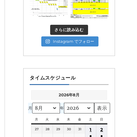
さらに読み込む
Instagram でフォロー
タイムスケジュール
2026年8月
月
年
月
月
火
火
水
水
木
木
金
金
土
土
日
日
曜
曜
曜
曜
曜
曜
曜
1
2
27
日
28
日
29
日
30
日
31
日
日
日
●
●