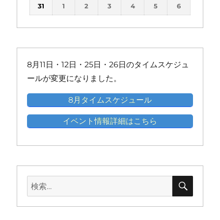
(1
(1
(1
(1
(1
ン
ン
ン
ン
ン
ン
31
1
2
3
4
5
6
イ
イ
イ
イ
イ
イ
件
件
件
件
件
ト)
ト)
ト)
ト)
ト)
ト)
ベ
ベ
ベ
ベ
ベ
ベ
の
の
の
の
の
ン
ン
ン
ン
ン
ン
イ
イ
イ
イ
イ
ト)
ト)
ト)
ト)
ト)
ト)
ベ
ベ
ベ
ベ
ベ
ン
ン
ン
ン
ン
8月11日・12日・25日・26日のタイムスケジュ
ト)
ト)
ト)
ト)
ト)
ールが変更になりました。
8月タイムスケジュール
イベント情報詳細はこちら
検
検
索
索: