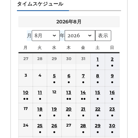
タイムスケジュール
2026年8月
月
年
月
月
火
火
水
水
木
木
金
金
土
土
日
日
曜
曜
曜
曜
曜
曜
曜
27
28
29
30
31
1
2
日
日
日
日
日
日
日
●
●
(1
(1
3
4
5
6
7
8
9
件
件
●
●
●
●
●
の
の
(1
(1
(1
(1
(1
12
10
11
13
14
15
16
イ
イ
件
件
件
件
件
●●
●
●●
●●
●
●
ベ
ベ
の
の
の
の
の
(2
(1
(2
(2
(1
(1
ン
ン
17
18
19
20
21
22
23
イ
イ
イ
イ
イ
件
件
件
件
件
件
ト)
ト)
●
●
●
●
●
●
ベ
ベ
ベ
ベ
ベ
の
の
の
の
の
の
(1
(1
(1
(1
(1
(1
ン
ン
ン
ン
ン
24
27
25
26
28
29
30
イ
イ
イ
イ
イ
イ
件
件
件
件
件
件
ト)
ト)
ト)
ト)
ト)
●
●
●
●
●
ベ
ベ
ベ
ベ
ベ
ベ
の
の
の
の
の
の