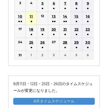
(1
(1
3
4
5
6
7
8
9
件
件
●
●
●
●
●
の
の
(1
(1
(1
(1
(1
12
10
11
13
14
15
16
イ
イ
件
件
件
件
件
●●
●
●●
●●
●
●
ベ
ベ
の
の
の
の
の
(2
(1
(2
(2
(1
(1
ン
ン
17
18
19
20
21
22
23
イ
イ
イ
イ
イ
件
件
件
件
件
件
ト)
ト)
●
●
●
●
●
●
ベ
ベ
ベ
ベ
ベ
の
の
の
の
の
の
(1
(1
(1
(1
(1
(1
ン
ン
ン
ン
ン
24
27
25
26
28
29
30
イ
イ
イ
イ
イ
イ
件
件
件
件
件
件
ト)
ト)
ト)
ト)
ト)
●
●
●
●
●
ベ
ベ
ベ
ベ
ベ
ベ
の
の
の
の
の
の
(1
(1
(1
(1
(1
ン
ン
ン
ン
ン
ン
31
1
2
3
4
5
6
イ
イ
イ
イ
イ
イ
件
件
件
件
件
ト)
ト)
ト)
ト)
ト)
ト)
ベ
ベ
ベ
ベ
ベ
ベ
の
の
の
の
の
ン
ン
ン
ン
ン
ン
イ
イ
イ
イ
イ
ト)
ト)
ト)
ト)
ト)
ト)
ベ
ベ
ベ
ベ
ベ
ン
ン
ン
ン
ン
8月11日・12日・25日・26日のタイムスケジュ
ト)
ト)
ト)
ト)
ト)
ールが変更になりました。
8月タイムスケジュール