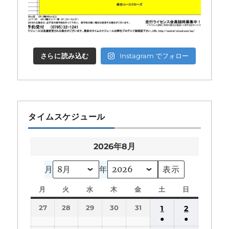
さらに読み込む
Instagram でフォロー
タイムスケジュール
2026年8月
月
年
月
月
火
火
水
水
木
木
金
金
土
土
日
日
曜
曜
曜
曜
曜
曜
曜
27
28
29
30
31
1
2
日
日
日
日
日
日
日
●
●