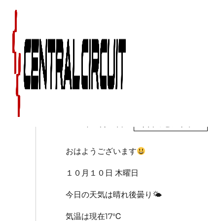
１０月１０日（木）の
2019年10月10日
今日のセントラル
おはようございます
１０月１０日 木曜日
今日の天気は晴れ後曇り
🌤
気温は現在17℃