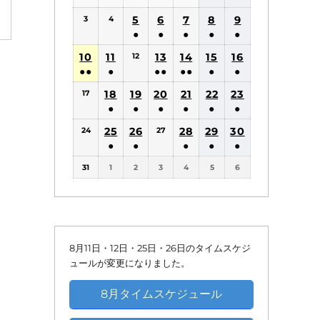
(1
(1
5
6
7
8
9
3
4
件
件
●
●
●
●
●
の
の
(1
(1
(1
(1
(1
10
11
13
14
15
16
12
イ
イ
件
件
件
件
件
●●
●
●●
●●
●
●
ベ
ベ
の
の
の
の
の
(2
(1
(2
(2
(1
(1
18
19
20
21
22
ン
23
ン
17
イ
イ
イ
イ
イ
件
件
件
件
件
件
●
●
●
●
●
●
ト)
ト)
ベ
ベ
ベ
ベ
ベ
の
の
の
の
の
の
(1
(1
(1
(1
(1
(1
25
26
ン
ン
28
ン
29
ン
30
ン
24
27
イ
イ
イ
イ
イ
イ
件
件
件
件
件
件
●
●
●
●
●
ト)
ト)
ト)
ト)
ト)
ベ
ベ
ベ
ベ
ベ
ベ
の
の
の
の
の
の
(1
(1
(1
(1
(1
ン
ン
ン
ン
ン
ン
31
1
2
3
4
5
6
イ
イ
イ
イ
イ
イ
件
件
件
件
件
ト)
ト)
ト)
ト)
ト)
ト)
ベ
ベ
ベ
ベ
ベ
ベ
の
の
の
の
の
ン
ン
ン
ン
ン
ン
イ
イ
イ
イ
イ
ト)
ト)
ト)
ト)
ト)
ト)
ベ
ベ
ベ
ベ
ベ
ン
ン
ン
ン
ン
8月11日・12日・25日・26日のタイムスケジ
ト)
ト)
ト)
ト)
ト)
ュールが変更になりました。
8月タイムスケジュール