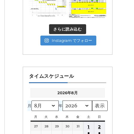
さらに読み込む
Instagram でフォロー
タイムスケジュール
2026年8月
月
年
月
月
火
火
水
水
木
木
金
金
土
土
日
日
曜
曜
曜
曜
曜
曜
曜
1
2
27
日
28
日
29
日
30
日
31
日
日
日
●
●