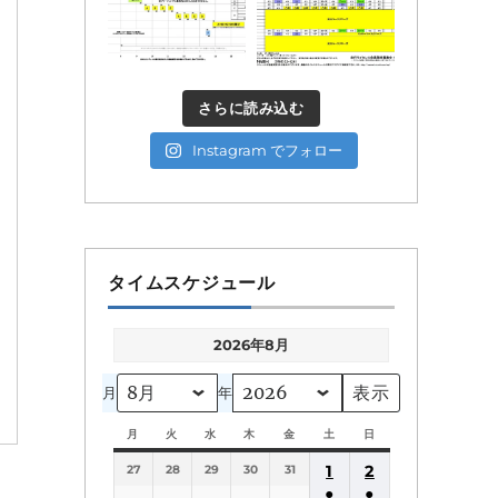
さらに読み込む
Instagram でフォロー
タイムスケジュール
2026年8月
月
年
月
月
火
火
水
水
木
木
金
金
土
土
日
日
曜
曜
曜
曜
曜
曜
曜
1
2
27
日
28
日
29
日
30
日
31
日
日
日
●
●