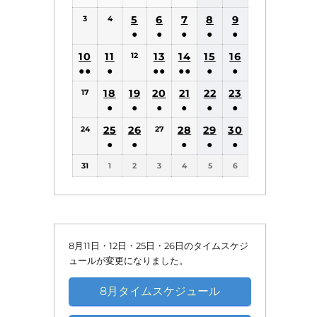
(1
(1
5
6
7
8
9
3
4
件
件
●
●
●
●
●
の
の
(1
(1
(1
(1
(1
10
11
13
14
15
16
12
イ
イ
件
件
件
件
件
●●
●
●●
●●
●
●
ベ
ベ
の
の
の
の
の
(2
(1
(2
(2
(1
(1
18
19
20
21
22
ン
23
ン
17
イ
イ
イ
イ
イ
件
件
件
件
件
件
●
●
●
●
●
●
ト)
ト)
ベ
ベ
ベ
ベ
ベ
の
の
の
の
の
の
(1
(1
(1
(1
(1
(1
25
26
ン
ン
28
ン
29
ン
30
ン
24
27
イ
イ
イ
イ
イ
イ
件
件
件
件
件
件
●
●
●
●
●
ト)
ト)
ト)
ト)
ト)
ベ
ベ
ベ
ベ
ベ
ベ
の
の
の
の
の
の
(1
(1
(1
(1
(1
ン
ン
ン
ン
ン
ン
31
1
2
3
4
5
6
イ
イ
イ
イ
イ
イ
件
件
件
件
件
ト)
ト)
ト)
ト)
ト)
ト)
ベ
ベ
ベ
ベ
ベ
ベ
の
の
の
の
の
ン
ン
ン
ン
ン
ン
イ
イ
イ
イ
イ
ト)
ト)
ト)
ト)
ト)
ト)
ベ
ベ
ベ
ベ
ベ
ン
ン
ン
ン
ン
8月11日・12日・25日・26日のタイムスケジ
ト)
ト)
ト)
ト)
ト)
ュールが変更になりました。
8月タイムスケジュール