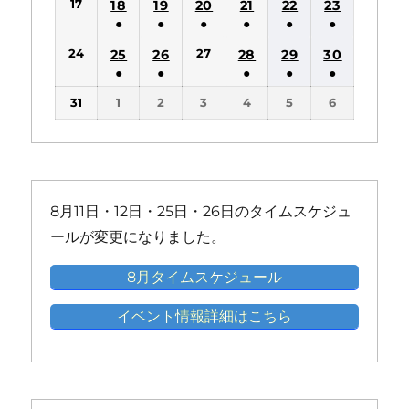
17
18
19
20
21
22
23
イ
イ
イ
イ
イ
件
件
件
件
件
件
ト)
ト)
●
●
●
●
●
●
ベ
ベ
ベ
ベ
ベ
の
の
の
の
の
の
(1
(1
(1
(1
(1
(1
ン
ン
ン
ン
ン
24
27
25
26
28
29
30
イ
イ
イ
イ
イ
イ
件
件
件
件
件
件
ト)
ト)
ト)
ト)
ト)
●
●
●
●
●
ベ
ベ
ベ
ベ
ベ
ベ
の
の
の
の
の
の
(1
(1
(1
(1
(1
ン
ン
ン
ン
ン
ン
31
1
2
3
4
5
6
イ
イ
イ
イ
イ
イ
件
件
件
件
件
ト)
ト)
ト)
ト)
ト)
ト)
ベ
ベ
ベ
ベ
ベ
ベ
の
の
の
の
の
ン
ン
ン
ン
ン
ン
イ
イ
イ
イ
イ
ト)
ト)
ト)
ト)
ト)
ト)
ベ
ベ
ベ
ベ
ベ
ン
ン
ン
ン
ン
8月11日・12日・25日・26日のタイムスケジュ
ト)
ト)
ト)
ト)
ト)
ールが変更になりました。
8月タイムスケジュール
イベント情報詳細はこちら