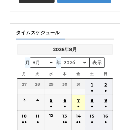
タイムスケジュール
2026年8月
月
年
月
月
火
火
水
水
木
木
金
金
土
土
日
日
曜
曜
曜
曜
曜
曜
曜
27
28
29
30
31
1
2
日
日
日
日
日
日
日
●
●
(1
(1
3
4
5
6
7
8
9
件
件
●
●
●
●
●
の
の
(1
(1
(1
(1
(1
12
10
11
13
14
15
16
イ
イ
件
件
件
件
件
●●
●
●●
●●
●
●
ベ
ベ
の
の
の
の
の
(2
(1
(2
(2
(1
(1
ン
ン