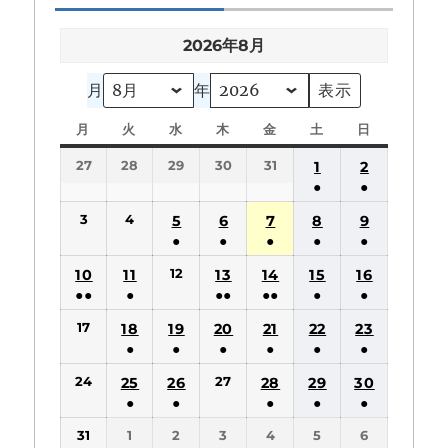
2026年8月
月
年
月
月
火
火
水
水
木
木
金
金
土
土
日
日
曜
曜
曜
曜
曜
曜
曜
27
28
29
30
31
1
2
日
日
日
日
日
日
日
●
●
(1
(1
3
4
5
6
7
8
9
件
件
●
●
●
●
●
の
の
(1
(1
(1
(1
(1
12
10
11
13
14
15
16
イ
イ
件
件
件
件
件
●●
●
●●
●●
●
●
ベ
ベ
の
の
の
の
の
(2
(1
(2
(2
(1
(1
ン
ン
17
18
19
20
21
22
23
イ
イ
イ
イ
イ
件
件
件
件
件
件
ト)
ト)
●
●
●
●
●
●
ベ
ベ
ベ
ベ
ベ
の
の
の
の
の
の
(1
(1
(1
(1
(1
(1
ン
ン
ン
ン
ン
24
27
25
26
28
29
30
イ
イ
イ
イ
イ
イ
件
件
件
件
件
件
ト)
ト)
ト)
ト)
ト)
●
●
●
●
●
ベ
ベ
ベ
ベ
ベ
ベ
の
の
の
の
の
の
(1
(1
(1
(1
(1
ン
ン
ン
ン
ン
ン
31
1
2
3
4
5
6
イ
イ
イ
イ
イ
イ
件
件
件
件
件