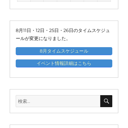
ト)
ト)
ト)
ト)
ト)
ト)
ベ
ベ
ベ
ベ
ベ
ベ
の
の
の
の
の
ン
ン
ン
ン
ン
ン
イ
イ
イ
イ
イ
ト)
ト)
ト)
ト)
ト)
ト)
ベ
ベ
ベ
ベ
ベ
ン
ン
ン
ン
ン
8月11日・12日・25日・26日のタイムスケジュ
ト)
ト)
ト)
ト)
ト)
ールが変更になりました。
8月タイムスケジュール
イベント情報詳細はこちら
検
検
索
索: