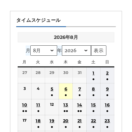
タイムスケジュール
2026年8月
月
年
月
月
火
火
水
水
木
木
金
金
土
土
日
日
曜
曜
曜
曜
曜
曜
曜
27
28
29
30
31
1
2
日
日
日
日
日
日
日
●
●
(1
(1
3
4
5
6
7
8
9
件
件
●
●
●
●
●
の
の
(1
(1
(1
(1
(1
12
10
11
13
14
15
16
イ
イ
件
件
件
件
件
●●
●
●●
●●
●
●
ベ
ベ
の
の
の
の
の
(2
(1
(2
(2
(1
(1
ン
ン
17
18
19
20
21
22
23
イ
イ
イ
イ
イ
件
件
件
件
件
件
ト)
ト)
●
●
●
●
●
●
ベ
ベ
ベ
ベ
ベ
の
の
の
の
の
の