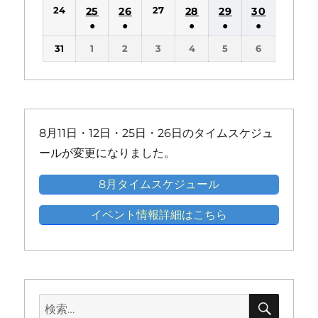
(1
(1
(1
(1
(1
(1
ン
ン
ン
ン
ン
24
27
25
26
28
29
30
イ
イ
イ
イ
イ
イ
件
件
件
件
件
件
ト)
ト)
ト)
ト)
ト)
●
●
●
●
●
ベ
ベ
ベ
ベ
ベ
ベ
の
の
の
の
の
の
(1
(1
(1
(1
(1
ン
ン
ン
ン
ン
ン
31
1
2
3
4
5
6
イ
イ
イ
イ
イ
イ
件
件
件
件
件
ト)
ト)
ト)
ト)
ト)
ト)
ベ
ベ
ベ
ベ
ベ
ベ
の
の
の
の
の
ン
ン
ン
ン
ン
ン
イ
イ
イ
イ
イ
ト)
ト)
ト)
ト)
ト)
ト)
ベ
ベ
ベ
ベ
ベ
ン
ン
ン
ン
ン
8月11日・12日・25日・26日のタイムスケジュ
ト)
ト)
ト)
ト)
ト)
ールが変更になりました。
8月タイムスケジュール
イベント情報詳細はこちら
検
検
索