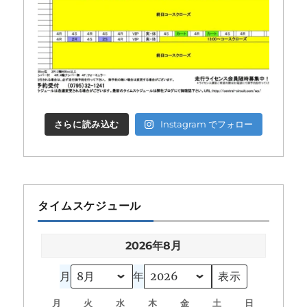
さらに読み込む
Instagram でフォロー
タイムスケジュール
2026年8月
月
年
月
月
火
火
水
水
木
木
金
金
土
土
日
日