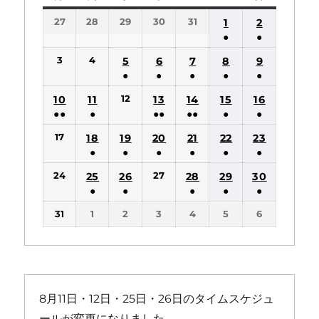
曜
曜
曜
曜
曜
曜
曜
27
28
29
30
31
1
2
日
日
日
日
日
日
日
●
●
(1
(1
3
4
5
6
7
8
9
件
件
●
●
●
●
●
の
の
(1
(1
(1
(1
(1
12
10
11
13
14
15
16
イ
イ
件
件
件
件
件
●●
●
●●
●●
●
●
ベ
ベ
の
の
の
の
の
(2
(1
(2
(2
(1
(1
ン
ン
17
18
19
20
21
22
23
イ
イ
イ
イ
イ
件
件
件
件
件
件
ト)
ト)
●
●
●
●
●
●
ベ
ベ
ベ
ベ
ベ
の
の
の
の
の
の
(1
(1
(1
(1
(1
(1
ン
ン
ン
ン
ン
24
27
25
26
28
29
30
イ
イ
イ
イ
イ
イ
件
件
件
件
件
件
ト)
ト)
ト)
ト)
ト)
●
●
●
●
●
ベ
ベ
ベ
ベ
ベ
ベ
の
の
の
の
の
の
(1
(1
(1
(1
(1
ン
ン
ン
ン
ン
ン
31
1
2
3
4
5
6
イ
イ
イ
イ
イ
イ
件
件
件
件
件
ト)
ト)
ト)
ト)
ト)
ト)
ベ
ベ
ベ
ベ
ベ
ベ
の
の
の
の
の
ン
ン
ン
ン
ン
ン
イ
イ
イ
イ
イ
ト)
ト)
ト)
ト)
ト)
ト)
ベ
ベ
ベ
ベ
ベ
ン
ン
ン
ン
ン
8月11日・12日・25日・26日のタイムスケジュ
ト)
ト)
ト)
ト)
ト)
ールが変更になりました。