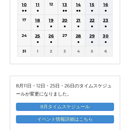
(1
(1
(1
(1
(1
12
10
11
13
14
15
16
イ
イ
件
件
件
件
件
●●
●
●●
●●
●
●
ベ
ベ
の
の
の
の
の
(2
(1
(2
(2
(1
(1
ン
ン
17
18
19
20
21
22
23
イ
イ
イ
イ
イ
件
件
件
件
件
件
ト)
ト)
●
●
●
●
●
●
ベ
ベ
ベ
ベ
ベ
の
の
の
の
の
の
(1
(1
(1
(1
(1
(1
ン
ン
ン
ン
ン
24
27
25
26
28
29
30
イ
イ
イ
イ
イ
イ
件
件
件
件
件
件
ト)
ト)
ト)
ト)
ト)
●
●
●
●
●
ベ
ベ
ベ
ベ
ベ
ベ
の
の
の
の
の
の
(1
(1
(1
(1
(1
ン
ン
ン
ン
ン
ン
31
1
2
3
4
5
6
イ
イ
イ
イ
イ
イ
件
件
件
件
件
ト)
ト)
ト)
ト)
ト)
ト)
ベ
ベ
ベ
ベ
ベ
ベ
の
の
の
の
の
ン
ン
ン
ン
ン
ン
イ
イ
イ
イ
イ
ト)
ト)
ト)
ト)
ト)
ト)
ベ
ベ
ベ
ベ
ベ
ン
ン
ン
ン
ン
8月11日・12日・25日・26日のタイムスケジュ
ト)
ト)
ト)
ト)
ト)
ールが変更になりました。
8月タイムスケジュール
イベント情報詳細はこちら