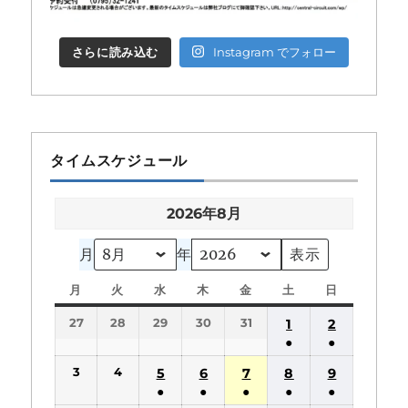
さらに読み込む
Instagram でフォロー
タイムスケジュール
2026年8月
月
年
月
月
火
火
水
水
木
木
金
金
土
土
日
日
曜
曜
曜
曜
曜
曜
曜
27
28
29
30
31
1
2
日
日
日
日
日
日
日
●
●
(1
(1
3
4
5
6
7
8
9
件
件
●
●
●
●
●
の
の