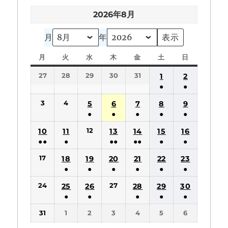
2026年8月
月
年
月
月
火
火
水
水
木
木
金
金
土
土
日
日
曜
曜
曜
曜
曜
曜
曜
27
28
29
30
31
1
2
日
日
日
日
日
日
日
●
●
(1
(1
3
4
5
6
7
8
9
件
件
●
●
●
●
●
の
の
(1
(1
(1
(1
(1
12
10
11
13
14
15
16
イ
イ
件
件
件
件
件
●●
●
●●
●●
●
●
ベ
ベ
の
の
の
の
の
(2
(1
(2
(2
(1
(1
ン
ン
17
18
19
20
21
22
23
イ
イ
イ
イ
イ
件
件
件
件
件
件
ト)
ト)
●
●
●
●
●
●
ベ
ベ
ベ
ベ
ベ
の
の
の
の
の
の
(1
(1
(1
(1
(1
(1
ン
ン
ン
ン
ン
24
27
25
26
28
29
30
イ
イ
イ
イ
イ
イ
件
件
件
件
件
件
ト)
ト)
ト)
ト)
ト)
●
●
●
●
●
ベ
ベ
ベ
ベ
ベ
ベ
の
の
の
の
の
の
(1
(1
(1
(1
(1
ン
ン
ン
ン
ン
ン
31
1
2
3
4
5
6
イ
イ
イ
イ
イ
イ
件
件
件
件
件
ト)
ト)
ト)
ト)
ト)
ト)
ベ
ベ
ベ
ベ
ベ
ベ