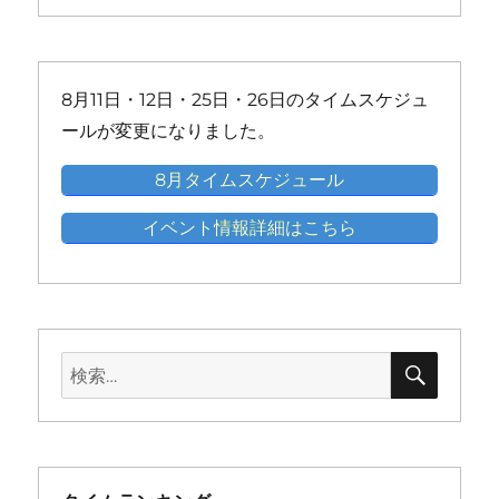
の
の
の
の
の
ン
ン
ン
ン
ン
ン
イ
イ
イ
イ
イ
ト)
ト)
ト)
ト)
ト)
ト)
ベ
ベ
ベ
ベ
ベ
ン
ン
ン
ン
ン
8月11日・12日・25日・26日のタイムスケジュ
ト)
ト)
ト)
ト)
ト)
ールが変更になりました。
8月タイムスケジュール
イベント情報詳細はこちら
検
検
索
索: