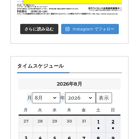
さらに読み込む
Instagram でフォロー
タイムスケジュール
2026年8月
月
年
月
月
火
火
水
水
木
木
金
金
土
土
日
日
曜
曜
曜
曜
曜
曜
曜
27
28
29
30
31
1
2
日
日
日
日
日
日
日
●
●
(1
(1
3
4
5
6
7
8
9