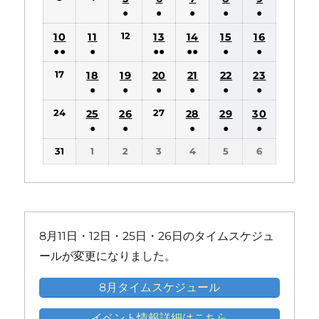
件
件
●
●
●
●
●
の
の
(1
(1
(1
(1
(1
12
10
11
13
14
15
16
イ
イ
件
件
件
件
件
●●
●
●●
●●
●
●
ベ
ベ
の
の
の
の
の
(2
(1
(2
(2
(1
(1
ン
ン
17
18
19
20
21
22
23
イ
イ
イ
イ
イ
件
件
件
件
件
件
ト)
ト)
●
●
●
●
●
●
ベ
ベ
ベ
ベ
ベ
の
の
の
の
の
の
(1
(1
(1
(1
(1
(1
ン
ン
ン
ン
ン
24
27
25
26
28
29
30
イ
イ
イ
イ
イ
イ
件
件
件
件
件
件
ト)
ト)
ト)
ト)
ト)
●
●
●
●
●
ベ
ベ
ベ
ベ
ベ
ベ
の
の
の
の
の
の
(1
(1
(1
(1
(1
ン
ン
ン
ン
ン
ン
31
1
2
3
4
5
6
イ
イ
イ
イ
イ
イ
件
件
件
件
件
ト)
ト)
ト)
ト)
ト)
ト)
ベ
ベ
ベ
ベ
ベ
ベ
の
の
の
の
の
ン
ン
ン
ン
ン
ン
イ
イ
イ
イ
イ
ト)
ト)
ト)
ト)
ト)
ト)
ベ
ベ
ベ
ベ
ベ
ン
ン
ン
ン
ン
8月11日・12日・25日・26日のタイムスケジュ
ト)
ト)
ト)
ト)
ト)
ールが変更になりました。
8月タイムスケジュール
イベント情報詳細はこちら