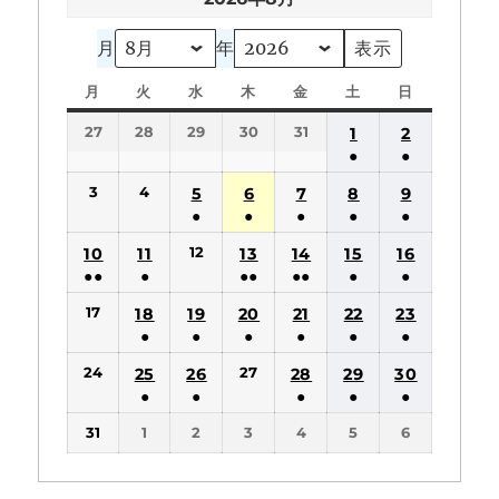
月
年
月
月
火
火
水
水
木
木
金
金
土
土
日
日
曜
曜
曜
曜
曜
曜
曜
27
28
29
30
31
1
2
日
日
日
日
日
日
日
●
●
(1
(1
3
4
5
6
7
8
9
件
件
●
●
●
●
●
の
の
(1
(1
(1
(1
(1
12
10
11
13
14
15
16
イ
イ
件
件
件
件
件
●●
●
●●
●●
●
●
ベ
ベ
の
の
の
の
の
(2
(1
(2
(2
(1
(1
ン
ン
17
18
19
20
21
22
23
イ
イ
イ
イ
イ
件
件
件
件
件
件
ト)
ト)
●
●
●
●
●
●
ベ
ベ
ベ
ベ
ベ
の
の
の
の
の
の
(1
(1
(1
(1
(1
(1
ン
ン
ン
ン
ン
24
27
25
26
28
29
30
イ
イ
イ
イ
イ
イ
件
件
件
件
件
件
ト)
ト)
ト)
ト)
ト)
●
●
●
●
●
ベ
ベ
ベ
ベ
ベ
ベ
の
の
の
の
の
の
(1
(1
(1
(1
(1
ン
ン
ン
ン
ン
ン
31
1
2
3
4
5
6
イ
イ
イ
イ
イ
イ
件
件
件
件
件
ト)
ト)
ト)
ト)
ト)
ト)
ベ
ベ
ベ
ベ
ベ
ベ
の
の
の
の
の
ン
ン
ン
ン
ン
ン
イ
イ
イ
イ
イ