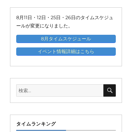
ト)
ト)
ト)
ト)
ト)
ト)
ベ
ベ
ベ
ベ
ベ
ン
ン
ン
ン
ン
8月11日・12日・25日・26日のタイムスケジュ
ト)
ト)
ト)
ト)
ト)
ールが変更になりました。
8月タイムスケジュール
イベント情報詳細はこちら
検
検
索
索:
タイムランキング