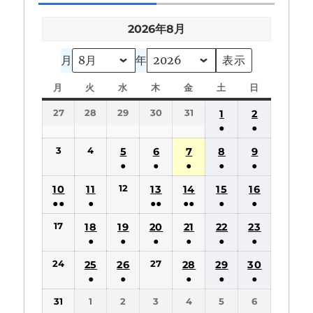
2026年8月
月
年
月
月
火
火
水
水
木
木
金
金
土
土
日
日
曜
曜
曜
曜
曜
曜
曜
27
28
29
30
31
1
2
日
日
日
日
日
日
日
●
●
(1
(1
3
4
5
6
7
8
9
件
件
●
●
●
●
●
の
の
(1
(1
(1
(1
(1
12
10
11
13
14
15
16
イ
イ
件
件
件
件
件
●●
●
●●
●●
●
●
ベ
ベ
の
の
の
の
の
(2
(1
(2
(2
(1
(1
ン
ン
17
18
19
20
21
22
23
イ
イ
イ
イ
イ
件
件
件
件
件
件
ト)
ト)
●
●
●
●
●
●
ベ
ベ
ベ
ベ
ベ
の
の
の
の
の
の
(1
(1
(1
(1
(1
(1
ン
ン
ン
ン
ン
24
27
25
26
28
29
30
イ
イ
イ
イ
イ
イ
件
件
件
件
件
件
ト)
ト)
ト)
ト)
ト)
●
●
●
●
●
ベ
ベ
ベ
ベ
ベ
ベ
の
の
の
の
の
の
(1
(1
(1
(1
(1
ン
ン
ン
ン
ン
ン
31
1
2
3
4
5
6
イ
イ
イ
イ
イ
イ
件
件
件
件
件