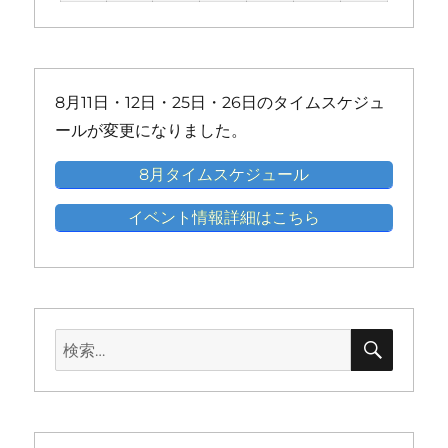
ト)
ト)
ト)
ト)
ト)
ト)
ベ
ベ
ベ
ベ
ベ
ベ
の
の
の
の
の
ン
ン
ン
ン
ン
ン
イ
イ
イ
イ
イ
ト)
ト)
ト)
ト)
ト)
ト)
ベ
ベ
ベ
ベ
ベ
ン
ン
ン
ン
ン
8月11日・12日・25日・26日のタイムスケジュ
ト)
ト)
ト)
ト)
ト)
ールが変更になりました。
8月タイムスケジュール
イベント情報詳細はこちら
検
検
索
索: