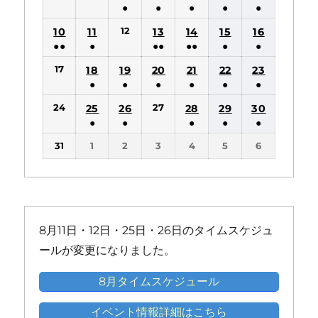
件
件
●
●
●
●
●
の
の
(1
(1
(1
(1
(1
12
10
11
13
14
15
16
イ
イ
件
件
件
件
件
●●
●
●●
●●
●
●
ベ
ベ
の
の
の
の
の
(2
(1
(2
(2
(1
(1
ン
ン
17
18
19
20
21
22
23
イ
イ
イ
イ
イ
件
件
件
件
件
件
ト)
ト)
●
●
●
●
●
●
ベ
ベ
ベ
ベ
ベ
の
の
の
の
の
の
(1
(1
(1
(1
(1
(1
ン
ン
ン
ン
ン
24
27
25
26
28
29
30
イ
イ
イ
イ
イ
イ
件
件
件
件
件
件
ト)
ト)
ト)
ト)
ト)
●
●
●
●
●
ベ
ベ
ベ
ベ
ベ
ベ
の
の
の
の
の
の
(1
(1
(1
(1
(1
ン
ン
ン
ン
ン
ン
31
1
2
3
4
5
6
イ
イ
イ
イ
イ
イ
件
件
件
件
件
ト)
ト)
ト)
ト)
ト)
ト)
ベ
ベ
ベ
ベ
ベ
ベ
の
の
の
の
の
ン
ン
ン
ン
ン
ン
イ
イ
イ
イ
イ
ト)
ト)
ト)
ト)
ト)
ト)
ベ
ベ
ベ
ベ
ベ
ン
ン
ン
ン
ン
8月11日・12日・25日・26日のタイムスケジュ
ト)
ト)
ト)
ト)
ト)
ールが変更になりました。
8月タイムスケジュール
イベント情報詳細はこちら