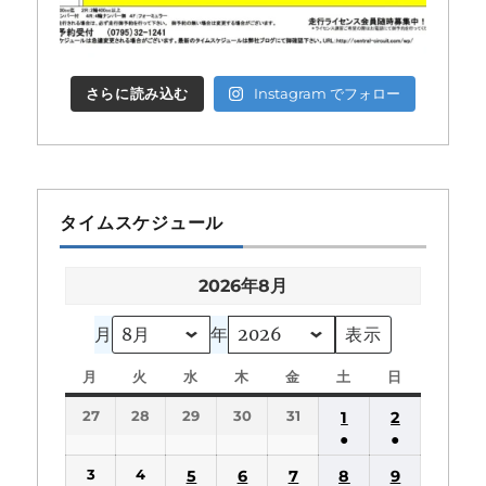
さらに読み込む
Instagram でフォロー
タイムスケジュール
2026年8月
月
年
月
月
火
火
水
水
木
木
金
金
土
土
日
日
曜
曜
曜
曜
曜
曜
曜
27
28
29
30
31
1
2
日
日
日
日
日
日
日
●
●
(1
(1
3
4
5
6
7
8
9