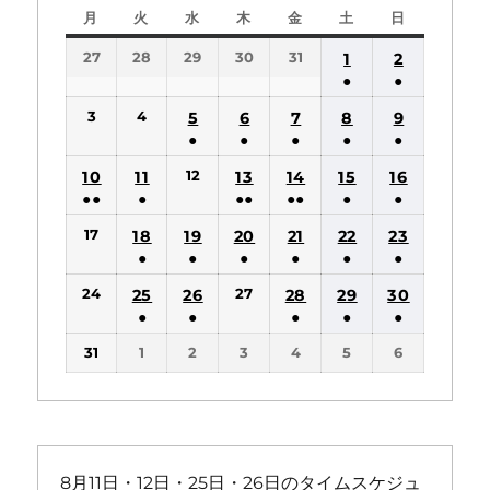
月
月
火
火
水
水
木
木
金
金
土
土
日
日
曜
曜
曜
曜
曜
曜
曜
27
28
29
30
31
1
2
日
日
日
日
日
日
日
●
●
(1
(1
3
4
5
6
7
8
9
件
件
●
●
●
●
●
の
の
(1
(1
(1
(1
(1
12
10
11
13
14
15
16
イ
イ
件
件
件
件
件
●●
●
●●
●●
●
●
ベ
ベ
の
の
の
の
の
(2
(1
(2
(2
(1
(1
ン
ン
17
18
19
20
21
22
23
イ
イ
イ
イ
イ
件
件
件
件
件
件
ト)
ト)
●
●
●
●
●
●
ベ
ベ
ベ
ベ
ベ
の
の
の
の
の
の
(1
(1
(1
(1
(1
(1
ン
ン
ン
ン
ン
24
27
25
26
28
29
30
イ
イ
イ
イ
イ
イ
件
件
件
件
件
件
ト)
ト)
ト)
ト)
ト)
●
●
●
●
●
ベ
ベ
ベ
ベ
ベ
ベ
の
の
の
の
の
の
(1
(1
(1
(1
(1
ン
ン
ン
ン
ン
ン
31
1
2
3
4
5
6
イ
イ
イ
イ
イ
イ
件
件
件
件
件
ト)
ト)
ト)
ト)
ト)
ト)
ベ
ベ
ベ
ベ
ベ
ベ
の
の
の
の
の
ン
ン
ン
ン
ン
ン
イ
イ
イ
イ
イ
ト)
ト)
ト)
ト)
ト)
ト)
ベ
ベ
ベ
ベ
ベ
ン
ン
ン
ン
ン
8月11日・12日・25日・26日のタイムスケジュ