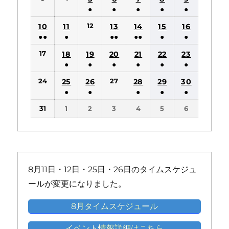
件
件
●
●
●
●
●
の
の
(1
(1
(1
(1
(1
12
10
11
13
14
15
16
イ
イ
件
件
件
件
件
●●
●
●●
●●
●
●
ベ
ベ
の
の
の
の
の
(2
(1
(2
(2
(1
(1
ン
ン
17
18
19
20
21
22
23
イ
イ
イ
イ
イ
件
件
件
件
件
件
ト)
ト)
●
●
●
●
●
●
ベ
ベ
ベ
ベ
ベ
の
の
の
の
の
の
(1
(1
(1
(1
(1
(1
ン
ン
ン
ン
ン
24
27
25
26
28
29
30
イ
イ
イ
イ
イ
イ
件
件
件
件
件
件
ト)
ト)
ト)
ト)
ト)
●
●
●
●
●
ベ
ベ
ベ
ベ
ベ
ベ
の
の
の
の
の
の
(1
(1
(1
(1
(1
ン
ン
ン
ン
ン
ン
31
1
2
3
4
5
6
イ
イ
イ
イ
イ
イ
件
件
件
件
件
ト)
ト)
ト)
ト)
ト)
ト)
ベ
ベ
ベ
ベ
ベ
ベ
の
の
の
の
の
ン
ン
ン
ン
ン
ン
イ
イ
イ
イ
イ
ト)
ト)
ト)
ト)
ト)
ト)
ベ
ベ
ベ
ベ
ベ
ン
ン
ン
ン
ン
8月11日・12日・25日・26日のタイムスケジュ
ト)
ト)
ト)
ト)
ト)
ールが変更になりました。
8月タイムスケジュール
イベント情報詳細はこちら