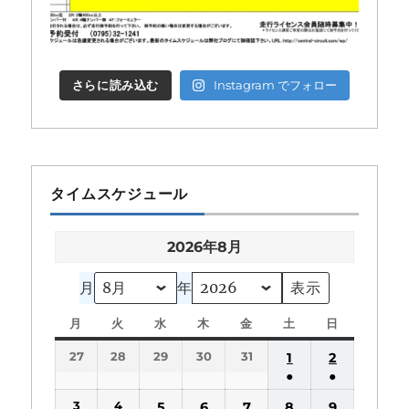
さらに読み込む
Instagram でフォロー
タイムスケジュール
2026年8月
月
年
月
月
火
火
水
水
木
木
金
金
土
土
日
日
曜
曜
曜
曜
曜
曜
曜
27
28
29
30
31
1
2
日
日
日
日
日
日
日
●
●
(1
(1
3
4
5
6
7
8
9