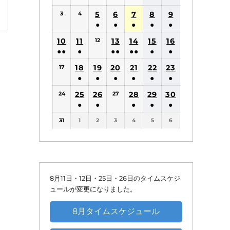
(1
(1
5
6
7
8
9
3
4
件
件
●
●
●
●
●
の
の
(1
(1
(1
(1
(1
10
11
13
14
15
16
12
イ
イ
件
件
件
件
件
●●
●
●●
●●
●
●
ベ
ベ
の
の
の
の
の
(2
(1
(2
(2
(1
(1
18
19
20
21
22
ン
23
ン
17
イ
イ
イ
イ
イ
件
件
件
件
件
件
●
●
●
●
●
●
ト)
ト)
ベ
ベ
ベ
ベ
ベ
の
の
の
の
の
の
(1
(1
(1
(1
(1
(1
25
26
ン
ン
28
ン
29
ン
30
ン
24
27
イ
イ
イ
イ
イ
イ
件
件
件
件
件
件
●
●
●
●
●
ト)
ト)
ト)
ト)
ト)
ベ
ベ
ベ
ベ
ベ
ベ
の
の
の
の
の
の
(1
(1
(1
(1
(1
ン
ン
ン
ン
ン
ン
31
1
2
3
4
5
6
イ
イ
イ
イ
イ
イ
件
件
件
件
件
ト)
ト)
ト)
ト)
ト)
ト)
ベ
ベ
ベ
ベ
ベ
ベ
の
の
の
の
の
ン
ン
ン
ン
ン
ン
イ
イ
イ
イ
イ
ト)
ト)
ト)
ト)
ト)
ト)
ベ
ベ
ベ
ベ
ベ
ン
ン
ン
ン
ン
8月11日・12日・25日・26日のタイムスケジ
ト)
ト)
ト)
ト)
ト)
ュールが変更になりました。
8月タイムスケジュール