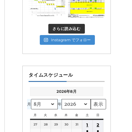
さらに読み込む
Instagram でフォロー
タイムスケジュール
2026年8月
月
年
月
月
火
火
水
水
木
木
金
金
土
土
日
日
曜
曜
曜
曜
曜
曜
曜
1
2
27
日
28
日
29
日
30
日
31
日
日
日
●
●