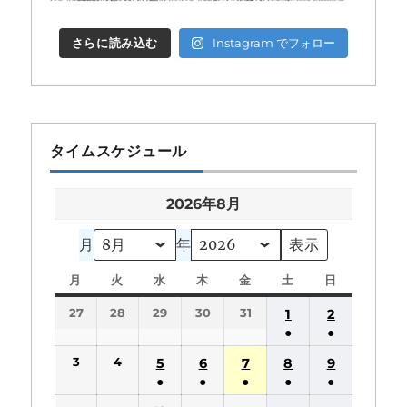
さらに読み込む
Instagram でフォロー
タイムスケジュール
2026年8月
月
年
月
月
火
火
水
水
木
木
金
金
土
土
日
日
曜
曜
曜
曜
曜
曜
曜
27
28
29
30
31
1
2
日
日
日
日
日
日
日
●
●
(1
(1
3
4
5
6
7
8
9
件
件
●
●
●
●
●
の
の
(1
(1
(1
(1
(1