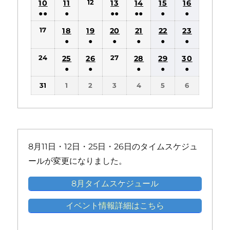
12
10
11
13
14
15
16
イ
イ
件
件
件
件
件
●●
●
●●
●●
●
●
ベ
ベ
の
の
の
の
の
(2
(1
(2
(2
(1
(1
ン
ン
17
18
19
20
21
22
23
イ
イ
イ
イ
イ
件
件
件
件
件
件
ト)
ト)
●
●
●
●
●
●
ベ
ベ
ベ
ベ
ベ
の
の
の
の
の
の
(1
(1
(1
(1
(1
(1
ン
ン
ン
ン
ン
24
27
25
26
28
29
30
イ
イ
イ
イ
イ
イ
件
件
件
件
件
件
ト)
ト)
ト)
ト)
ト)
●
●
●
●
●
ベ
ベ
ベ
ベ
ベ
ベ
の
の
の
の
の
の
(1
(1
(1
(1
(1
ン
ン
ン
ン
ン
ン
31
1
2
3
4
5
6
イ
イ
イ
イ
イ
イ
件
件
件
件
件
ト)
ト)
ト)
ト)
ト)
ト)
ベ
ベ
ベ
ベ
ベ
ベ
の
の
の
の
の
ン
ン
ン
ン
ン
ン
イ
イ
イ
イ
イ
ト)
ト)
ト)
ト)
ト)
ト)
ベ
ベ
ベ
ベ
ベ
ン
ン
ン
ン
ン
8月11日・12日・25日・26日のタイムスケジュ
ト)
ト)
ト)
ト)
ト)
ールが変更になりました。
8月タイムスケジュール
イベント情報詳細はこちら