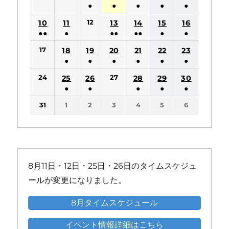
件
件
●
●
●
●
●
の
の
(1
(1
(1
(1
(1
12
10
11
13
14
15
16
イ
イ
件
件
件
件
件
●●
●
●●
●●
●
●
ベ
ベ
の
の
の
の
の
(2
(1
(2
(2
(1
(1
ン
ン
17
18
19
20
21
22
23
イ
イ
イ
イ
イ
件
件
件
件
件
件
ト)
ト)
●
●
●
●
●
●
ベ
ベ
ベ
ベ
ベ
の
の
の
の
の
の
(1
(1
(1
(1
(1
(1
ン
ン
ン
ン
ン
24
27
25
26
28
29
30
イ
イ
イ
イ
イ
イ
件
件
件
件
件
件
ト)
ト)
ト)
ト)
ト)
●
●
●
●
●
ベ
ベ
ベ
ベ
ベ
ベ
の
の
の
の
の
の
(1
(1
(1
(1
(1
ン
ン
ン
ン
ン
ン
31
1
2
3
4
5
6
イ
イ
イ
イ
イ
イ
件
件
件
件
件
ト)
ト)
ト)
ト)
ト)
ト)
ベ
ベ
ベ
ベ
ベ
ベ
の
の
の
の
の
ン
ン
ン
ン
ン
ン
イ
イ
イ
イ
イ
ト)
ト)
ト)
ト)
ト)
ト)
ベ
ベ
ベ
ベ
ベ
ン
ン
ン
ン
ン
8月11日・12日・25日・26日のタイムスケジュ
ト)
ト)
ト)
ト)
ト)
ールが変更になりました。
8月タイムスケジュール
イベント情報詳細はこちら