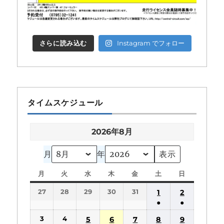
さらに読み込む
Instagram でフォロー
タイムスケジュール
2026年8月
月
年
月
月
火
火
水
水
木
木
金
金
土
土
日
日
曜
曜
曜
曜
曜
曜
曜
27
28
29
30
31
1
2
日
日
日
日
日
日
日
●
●
(1
(1
3
4
5
6
7
8
9