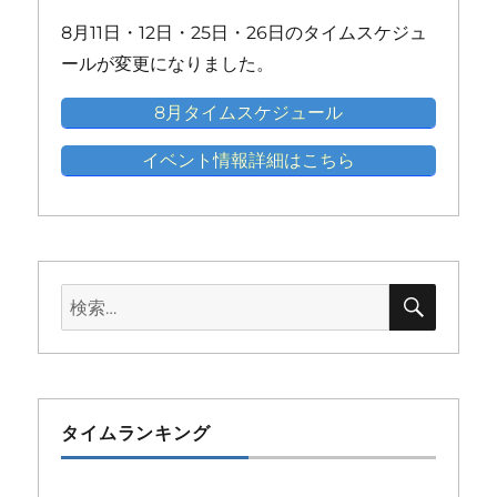
ン
ン
ン
ン
ン
8月11日・12日・25日・26日のタイムスケジュ
ト)
ト)
ト)
ト)
ト)
ールが変更になりました。
8月タイムスケジュール
イベント情報詳細はこちら
検
検
索
索:
タイムランキング