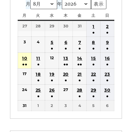
月
年
月
月
火
火
水
水
木
木
金
金
土
土
日
日
曜
曜
曜
曜
曜
曜
曜
27
28
29
30
31
1
2
日
日
日
日
日
日
日
●
●
(1
(1
3
4
5
6
7
8
9
件
件
●
●
●
●
●
の
の
(1
(1
(1
(1
(1
12
10
11
13
14
15
16
イ
イ
件
件
件
件
件
●●
●
●●
●●
●
●
ベ
ベ
の
の
の
の
の
(2
(1
(2
(2
(1
(1
ン
ン
17
18
19
20
21
22
23
イ
イ
イ
イ
イ
件
件
件
件
件
件
ト)
ト)
●
●
●
●
●
●
ベ
ベ
ベ
ベ
ベ
の
の
の
の
の
の
(1
(1
(1
(1
(1
(1
ン
ン
ン
ン
ン
24
27
25
26
28
29
30
イ
イ
イ
イ
イ
イ
件
件
件
件
件
件
ト)
ト)
ト)
ト)
ト)
●
●
●
●
●
ベ
ベ
ベ
ベ
ベ
ベ
の
の
の
の
の
の
(1
(1
(1
(1
(1
ン
ン
ン
ン
ン
ン
31
1
2
3
4
5
6
イ
イ
イ
イ
イ
イ
件
件
件
件
件
ト)
ト)
ト)
ト)
ト)
ト)
ベ
ベ
ベ
ベ
ベ
ベ
の
の
の
の
の
ン
ン
ン
ン
ン
ン
イ
イ
イ
イ
イ
ト)
ト)
ト)
ト)
ト)
ト)
ベ
ベ
ベ
ベ
ベ