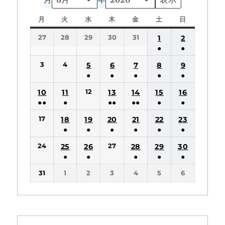
月
月
火
火
水
水
木
木
金
金
土
土
日
日
曜
曜
曜
曜
曜
曜
曜
27
28
29
30
31
1
2
日
日
日
日
日
日
日
●
●
(1
(1
3
4
5
6
7
8
9
件
件
●
●
●
●
●
の
の
(1
(1
(1
(1
(1
12
10
11
13
14
15
16
イ
イ
件
件
件
件
件
●●
●
●●
●●
●
●
ベ
ベ
の
の
の
の
の
(2
(1
(2
(2
(1
(1
ン
ン
17
18
19
20
21
22
23
イ
イ
イ
イ
イ
件
件
件
件
件
件
ト)
ト)
●
●
●
●
●
●
ベ
ベ
ベ
ベ
ベ
の
の
の
の
の
の
(1
(1
(1
(1
(1
(1
ン
ン
ン
ン
ン
24
27
25
26
28
29
30
イ
イ
イ
イ
イ
イ
件
件
件
件
件
件
ト)
ト)
ト)
ト)
ト)
●
●
●
●
●
ベ
ベ
ベ
ベ
ベ
ベ
の
の
の
の
の
の
(1
(1
(1
(1
(1
ン
ン
ン
ン
ン
ン
31
1
2
3
4
5
6
イ
イ
イ
イ
イ
イ
件
件
件
件
件
ト)
ト)
ト)
ト)
ト)
ト)
ベ
ベ
ベ
ベ
ベ
ベ
の
の
の
の
の
ン
ン
ン
ン
ン
ン
イ
イ
イ
イ
イ
ト)
ト)
ト)
ト)
ト)
ト)
ベ
ベ
ベ
ベ
ベ
ン
ン
ン
ン
ン