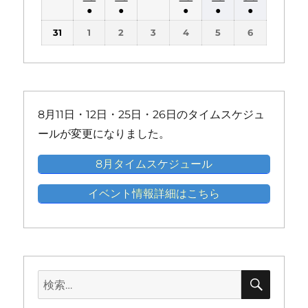
件
件
件
件
件
件
ト)
ト)
ト)
ト)
ト)
●
●
●
●
●
ベ
ベ
ベ
ベ
ベ
ベ
の
の
の
の
の
の
(1
(1
(1
(1
(1
ン
ン
ン
ン
ン
ン
31
1
2
3
4
5
6
イ
イ
イ
イ
イ
イ
件
件
件
件
件
ト)
ト)
ト)
ト)
ト)
ト)
ベ
ベ
ベ
ベ
ベ
ベ
の
の
の
の
の
ン
ン
ン
ン
ン
ン
イ
イ
イ
イ
イ
ト)
ト)
ト)
ト)
ト)
ト)
ベ
ベ
ベ
ベ
ベ
ン
ン
ン
ン
ン
8月11日・12日・25日・26日のタイムスケジュ
ト)
ト)
ト)
ト)
ト)
ールが変更になりました。
8月タイムスケジュール
イベント情報詳細はこちら
検
検
索
索: