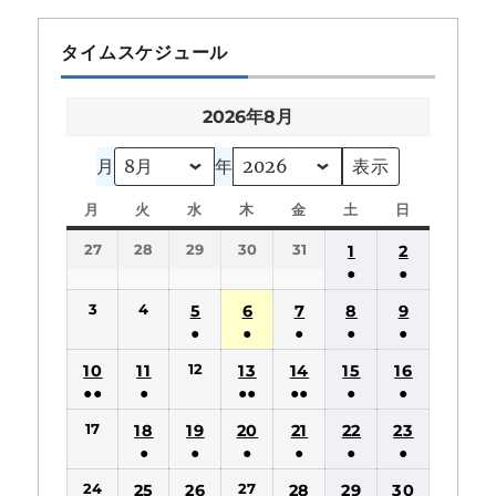
タイムスケジュール
2026年8月
月
年
月
月
火
火
水
水
木
木
金
金
土
土
日
日
曜
曜
曜
曜
曜
曜
曜
27
28
29
30
31
1
2
日
日
日
日
日
日
日
●
●
(1
(1
3
4
5
6
7
8
9
件
件
●
●
●
●
●
の
の
(1
(1
(1
(1
(1
12
10
11
13
14
15
16
イ
イ
件
件
件
件
件
●●
●
●●
●●
●
●
ベ
ベ
の
の
の
の
の
(2
(1
(2
(2
(1
(1
ン
ン
17
18
19
20
21
22
23
イ
イ
イ
イ
イ
件
件
件
件
件
件
ト)
ト)
●
●
●
●
●
●
ベ
ベ
ベ
ベ
ベ
の
の
の
の
の
の
(1
(1
(1
(1
(1
(1
ン
ン
ン
ン
ン
24
27
25
26
28
29
30
イ
イ
イ
イ
イ
イ