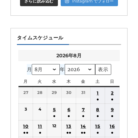
さらに読み込む
Instagram でフォロー
タイムスケジュール
2026年8月
月
年
月
月
火
火
水
水
木
木
金
金
土
土
日
日
曜
曜
曜
曜
曜
曜
曜
27
28
29
30
31
1
2
日
日
日
日
日
日
日
●
●
(1
(1
3
4
5
6
7
8
9
件
件
●
●
●
●
●
の
の
(1
(1
(1
(1
(1
12
10
11
13
14
15
16
イ
イ
件
件
件
件
件
●●
●
●●
●●
●
●
ベ
ベ
の
の
の
の
の