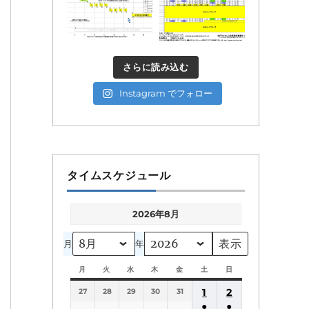
さらに読み込む
Instagram でフォロー
タイムスケジュール
2026年8月
月
年
月
月
火
火
水
水
木
木
金
金
土
土
日
日
曜
曜
曜
曜
曜
曜
曜
1
2
27
日
28
日
29
日
30
日
31
日
日
日
●
●