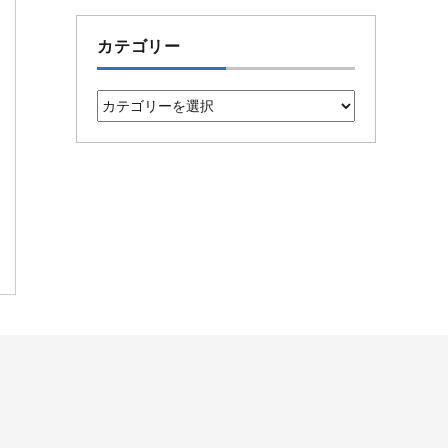
カテゴリー
カ
テ
ゴ
リ
ー