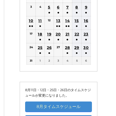
(1
(1
5
6
7
8
9
3
4
件
件
●
●
●
●
●
の
の
(1
(1
(1
(1
(1
10
11
13
14
15
16
12
イ
イ
件
件
件
件
件
●●
●
●●
●●
●
●
ベ
ベ
の
の
の
の
の
(2
(1
(2
(2
(1
(1
18
19
20
21
22
ン
23
ン
17
イ
イ
イ
イ
イ
件
件
件
件
件
件
●
●
●
●
●
●
ト)
ト)
ベ
ベ
ベ
ベ
ベ
の
の
の
の
の
の
(1
(1
(1
(1
(1
(1
25
26
ン
ン
28
ン
29
ン
30
ン
24
27
イ
イ
イ
イ
イ
イ
件
件
件
件
件
件
●
●
●
●
●
ト)
ト)
ト)
ト)
ト)
ベ
ベ
ベ
ベ
ベ
ベ
の
の
の
の
の
の
(1
(1
(1
(1
(1
ン
ン
ン
ン
ン
ン
31
1
2
3
4
5
6
イ
イ
イ
イ
イ
イ
件
件
件
件
件
ト)
ト)
ト)
ト)
ト)
ト)
ベ
ベ
ベ
ベ
ベ
ベ
の
の
の
の
の
ン
ン
ン
ン
ン
ン
イ
イ
イ
イ
イ
ト)
ト)
ト)
ト)
ト)
ト)
ベ
ベ
ベ
ベ
ベ
ン
ン
ン
ン
ン
8月11日・12日・25日・26日のタイムスケジ
ト)
ト)
ト)
ト)
ト)
ュールが変更になりました。
8月タイムスケジュール