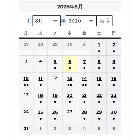
2026年8月
月
年
月
月
火
火
水
水
木
木
金
金
土
土
日
日
曜
曜
曜
曜
曜
曜
曜
27
28
29
30
31
1
2
日
日
日
日
日
日
日
●
●
(1
(1
3
4
5
6
7
8
9
件
件
●
●
●
●
●
の
の
(1
(1
(1
(1
(1
12
10
11
13
14
15
16
イ
イ
件
件
件
件
件
●●
●
●●
●●
●
●
ベ
ベ
の
の
の
の
の
(2
(1
(2
(2
(1
(1
ン
ン
17
18
19
20
21
22
23
イ
イ
イ
イ
イ
件
件
件
件
件
件
ト)
ト)
●
●
●
●
●
●
ベ
ベ
ベ
ベ
ベ
の
の
の
の
の
の
(1
(1
(1
(1
(1
(1
ン
ン
ン
ン
ン
24
27
25
26
28
29
30
イ
イ
イ
イ
イ
イ
件
件
件
件
件
件
ト)
ト)
ト)
ト)
ト)
●
●
●
●
●
ベ
ベ
ベ
ベ
ベ
ベ
の
の
の
の
の
の
(1
(1
(1
(1
(1
ン
ン
ン
ン
ン
ン
31
1
2
3
4
5
6
イ
イ
イ
イ
イ
イ
件
件
件
件
件
ト)
ト)
ト)
ト)
ト)
ト)
ベ
ベ
ベ
ベ
ベ
ベ
の
の
の
の
の