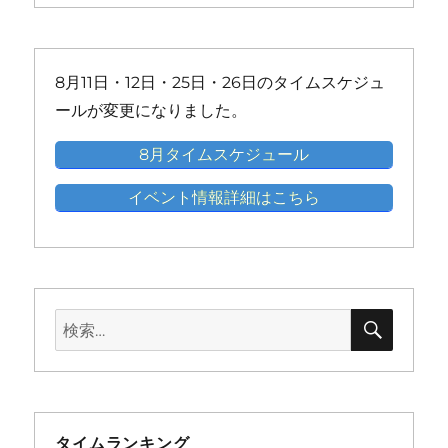
ン
ン
ン
ン
ン
ン
イ
イ
イ
イ
イ
ト)
ト)
ト)
ト)
ト)
ト)
ベ
ベ
ベ
ベ
ベ
ン
ン
ン
ン
ン
8月11日・12日・25日・26日のタイムスケジュ
ト)
ト)
ト)
ト)
ト)
ールが変更になりました。
8月タイムスケジュール
イベント情報詳細はこちら
検
検
索
索:
タイムランキング