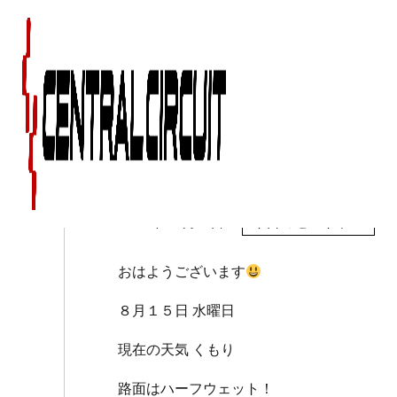
８月１５日（水）のセ
2018年08月15日
今日のセントラル
おはようございます
８月１５日 水曜日
現在の天気 くもり
路面はハーフウェット！