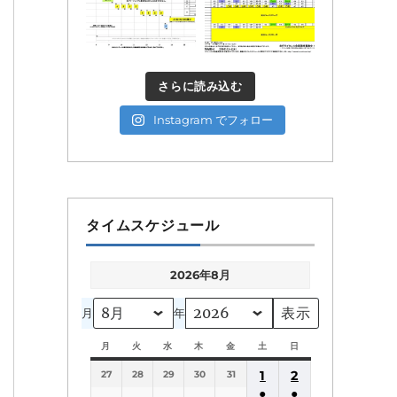
さらに読み込む
Instagram でフォロー
タイムスケジュール
2026年8月
月
年
月
月
火
火
水
水
木
木
金
金
土
土
日
日
曜
曜
曜
曜
曜
曜
曜
1
2
27
日
28
日
29
日
30
日
31
日
日
日
●
●