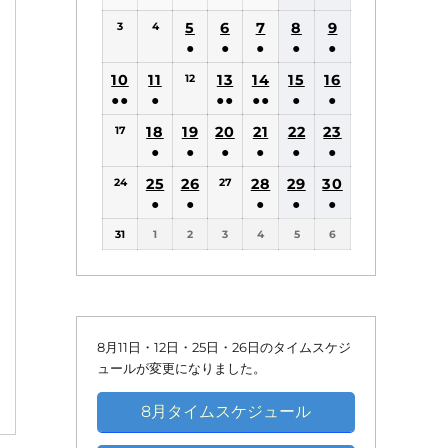
(1
(1
5
6
7
8
9
3
4
件
件
●
●
●
●
●
の
の
(1
(1
(1
(1
(1
10
11
13
14
15
16
12
イ
イ
件
件
件
件
件
●●
●
●●
●●
●
●
ベ
ベ
の
の
の
の
の
(2
(1
(2
(2
(1
(1
18
19
20
21
22
ン
23
ン
17
イ
イ
イ
イ
イ
件
件
件
件
件
件
●
●
●
●
●
●
ト)
ト)
ベ
ベ
ベ
ベ
ベ
の
の
の
の
の
の
(1
(1
(1
(1
(1
(1
25
26
ン
ン
28
ン
29
ン
30
ン
24
27
イ
イ
イ
イ
イ
イ
件
件
件
件
件
件
●
●
●
●
●
ト)
ト)
ト)
ト)
ト)
ベ
ベ
ベ
ベ
ベ
ベ
の
の
の
の
の
の
(1
(1
(1
(1
(1
ン
ン
ン
ン
ン
ン
31
1
2
3
4
5
6
イ
イ
イ
イ
イ
イ
件
件
件
件
件
ト)
ト)
ト)
ト)
ト)
ト)
ベ
ベ
ベ
ベ
ベ
ベ
の
の
の
の
の
ン
ン
ン
ン
ン
ン
イ
イ
イ
イ
イ
ト)
ト)
ト)
ト)
ト)
ト)
ベ
ベ
ベ
ベ
ベ
ン
ン
ン
ン
ン
8月11日・12日・25日・26日のタイムスケジ
ト)
ト)
ト)
ト)
ト)
ュールが変更になりました。
8月タイムスケジュール