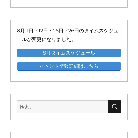
ベ
ベ
ベ
ベ
ベ
ベ
の
の
の
の
の
ン
ン
ン
ン
ン
ン
イ
イ
イ
イ
イ
ト)
ト)
ト)
ト)
ト)
ト)
ベ
ベ
ベ
ベ
ベ
ン
ン
ン
ン
ン
8月11日・12日・25日・26日のタイムスケジュ
ト)
ト)
ト)
ト)
ト)
ールが変更になりました。
8月タイムスケジュール
イベント情報詳細はこちら
検
検
索
索: