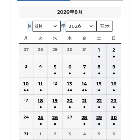
2026年8月
月
年
月
月
火
火
水
水
木
木
金
金
土
土
日
日
曜
曜
曜
曜
曜
曜
曜
27
28
29
30
31
1
2
日
日
日
日
日
日
日
●
●
(1
(1
3
4
5
6
7
8
9
件
件
●
●
●
●
●
の
の
(1
(1
(1
(1
(1
12
10
11
13
14
15
16
イ
イ
件
件
件
件
件
●●
●
●●
●●
●
●
ベ
ベ
の
の
の
の
の
(2
(1
(2
(2
(1
(1
ン
ン
17
18
19
20
21
22
23
イ
イ
イ
イ
イ
件
件
件
件
件
件
ト)
ト)
●
●
●
●
●
●
ベ
ベ
ベ
ベ
ベ
の
の
の
の
の
の
(1
(1
(1
(1
(1
(1
ン
ン
ン
ン
ン
24
27
25
26
28
29
30
イ
イ
イ
イ
イ
イ
件
件
件
件
件
件
ト)
ト)
ト)
ト)
ト)
●
●
●
●
●
ベ
ベ
ベ
ベ
ベ
ベ
の
の
の
の
の
の
(1
(1
(1
(1
(1
ン
ン
ン
ン
ン
ン
31
1
2
3
4
5
6
イ
イ
イ
イ
イ
イ
件
件
件
件
件
ト)
ト)
ト)
ト)
ト)
ト)