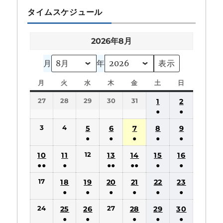
タイムスケジュール
2026年8月
月
年
月
月
火
火
水
水
木
木
金
金
土
土
日
日
曜
曜
曜
曜
曜
曜
曜
27
28
29
30
31
1
2
日
日
日
日
日
日
日
●
●
(1
(1
3
4
5
6
7
8
9
件
件
●
●
●
●
●
の
の
(1
(1
(1
(1
(1
12
10
11
13
14
15
16
イ
イ
件
件
件
件
件
●●
●
●●
●●
●
●
ベ
ベ
の
の
の
の
の
(2
(1
(2
(2
(1
(1
ン
ン
17
18
19
20
21
22
23
イ
イ
イ
イ
イ
件
件
件
件
件
件
ト)
ト)
●
●
●
●
●
●
ベ
ベ
ベ
ベ
ベ
の
の
の
の
の
の
(1
(1
(1
(1
(1
(1
ン
ン
ン
ン
ン
24
27
25
26
28
29
30
イ
イ
イ
イ
イ
イ
件
件
件
件
件
件
ト)
ト)
ト)
ト)
ト)
●
●
●
●
●
ベ
ベ
ベ
ベ
ベ
ベ