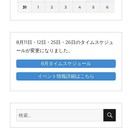
の
の
の
の
の
の
(1
(1
(1
(1
(1
ン
ン
ン
ン
ン
ン
31
1
2
3
4
5
6
イ
イ
イ
イ
イ
イ
件
件
件
件
件
ト)
ト)
ト)
ト)
ト)
ト)
ベ
ベ
ベ
ベ
ベ
ベ
の
の
の
の
の
ン
ン
ン
ン
ン
ン
イ
イ
イ
イ
イ
ト)
ト)
ト)
ト)
ト)
ト)
ベ
ベ
ベ
ベ
ベ
ン
ン
ン
ン
ン
8月11日・12日・25日・26日のタイムスケジュ
ト)
ト)
ト)
ト)
ト)
ールが変更になりました。
8月タイムスケジュール
イベント情報詳細はこちら
検
検
索
索: