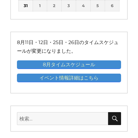
(1
(1
(1
(1
(1
ン
ン
ン
ン
ン
ン
31
1
2
3
4
5
6
イ
イ
イ
イ
イ
イ
件
件
件
件
件
ト)
ト)
ト)
ト)
ト)
ト)
ベ
ベ
ベ
ベ
ベ
ベ
の
の
の
の
の
ン
ン
ン
ン
ン
ン
イ
イ
イ
イ
イ
ト)
ト)
ト)
ト)
ト)
ト)
ベ
ベ
ベ
ベ
ベ
ン
ン
ン
ン
ン
8月11日・12日・25日・26日のタイムスケジュ
ト)
ト)
ト)
ト)
ト)
ールが変更になりました。
8月タイムスケジュール
イベント情報詳細はこちら
検
検
索
索: