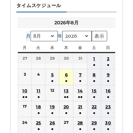
タイムスケジュール
2026年8月
月
年
月
月
火
火
水
水
木
木
金
金
土
土
日
日
曜
曜
曜
曜
曜
曜
曜
27
28
29
30
31
1
2
日
日
日
日
日
日
日
●
●
(1
(1
3
4
5
6
7
8
9
件
件
●
●
●
●
●
の
の
(1
(1
(1
(1
(1
12
10
11
13
14
15
16
イ
イ
件
件
件
件
件
●●
●
●●
●●
●
●
ベ
ベ
の
の
の
の
の
(2
(1
(2
(2
(1
(1
ン
ン
17
18
19
20
21
22
23
イ
イ
イ
イ
イ
件
件
件
件
件
件
ト)
ト)
●
●
●
●
●
●
ベ
ベ
ベ
ベ
ベ
の
の
の
の
の
の
(1
(1
(1
(1
(1
(1
ン
ン
ン
ン
ン
24
27
25
26
28
29
30
イ
イ
イ
イ
イ
イ
件
件
件
件
件
件
ト)
ト)
ト)
ト)
ト)
●
●
●
●
●
ベ
ベ
ベ
ベ
ベ
ベ
の
の
の
の
の
の