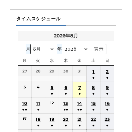
タイムスケジュール
2026年8月
月
年
月
月
火
火
水
水
木
木
金
金
土
土
日
日
曜
曜
曜
曜
曜
曜
曜
27
28
29
30
31
1
2
日
日
日
日
日
日
日
●
●
(1
(1
3
4
5
6
7
8
9
件
件
●
●
●
●
●
の
の
(1
(1
(1
(1
(1
12
10
11
13
14
15
16
イ
イ
件
件
件
件
件
●●
●
●●
●●
●
●
ベ
ベ
の
の
の
の
の
(2
(1
(2
(2
(1
(1
ン
ン
17
18
19
20
21
22
23
イ
イ
イ
イ
イ
件
件
件
件
件
件
ト)
ト)
●
●
●
●
●
●
ベ
ベ
ベ
ベ
ベ
の
の
の
の
の
の
(1
(1
(1
(1
(1
(1