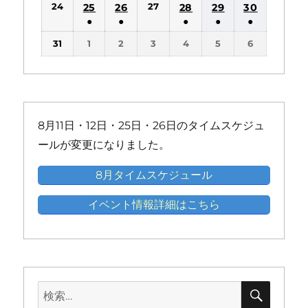
ン
ン
ン
ン
ン
24
27
25
26
28
29
30
イ
イ
イ
イ
イ
イ
件
件
件
件
件
件
ト)
ト)
ト)
ト)
ト)
●
●
●
●
●
ベ
ベ
ベ
ベ
ベ
ベ
の
の
の
の
の
の
(1
(1
(1
(1
(1
ン
ン
ン
ン
ン
ン
31
1
2
3
4
5
6
イ
イ
イ
イ
イ
イ
件
件
件
件
件
ト)
ト)
ト)
ト)
ト)
ト)
ベ
ベ
ベ
ベ
ベ
ベ
の
の
の
の
の
ン
ン
ン
ン
ン
ン
イ
イ
イ
イ
イ
ト)
ト)
ト)
ト)
ト)
ト)
ベ
ベ
ベ
ベ
ベ
ン
ン
ン
ン
ン
8月11日・12日・25日・26日のタイムスケジュ
ト)
ト)
ト)
ト)
ト)
ールが変更になりました。
8月タイムスケジュール
イベント情報詳細はこちら
検
検
索