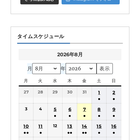
タイムスケジュール
2026年8月
月
年
月
月
火
火
水
水
木
木
金
金
土
土
日
日
曜
曜
曜
曜
曜
曜
曜
27
28
29
30
31
1
2
日
日
日
日
日
日
日
●
●
(1
(1
3
4
5
6
7
8
9
件
件
●
●
●
●
●
の
の
(1
(1
(1
(1
(1
12
10
11
13
14
15
16
イ
イ
件
件
件
件
件
●●
●
●●
●●
●
●
ベ
ベ
の
の
の
の
の
(2
(1
(2
(2
(1
(1