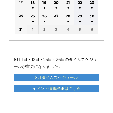
ン
ン
17
18
19
20
21
22
23
イ
イ
イ
イ
イ
件
件
件
件
件
件
ト)
ト)
●
●
●
●
●
●
ベ
ベ
ベ
ベ
ベ
の
の
の
の
の
の
(1
(1
(1
(1
(1
(1
ン
ン
ン
ン
ン
24
27
25
26
28
29
30
イ
イ
イ
イ
イ
イ
件
件
件
件
件
件
ト)
ト)
ト)
ト)
ト)
●
●
●
●
●
ベ
ベ
ベ
ベ
ベ
ベ
の
の
の
の
の
の
(1
(1
(1
(1
(1
ン
ン
ン
ン
ン
ン
31
1
2
3
4
5
6
イ
イ
イ
イ
イ
イ
件
件
件
件
件
ト)
ト)
ト)
ト)
ト)
ト)
ベ
ベ
ベ
ベ
ベ
ベ
の
の
の
の
の
ン
ン
ン
ン
ン
ン
イ
イ
イ
イ
イ
ト)
ト)
ト)
ト)
ト)
ト)
ベ
ベ
ベ
ベ
ベ
ン
ン
ン
ン
ン
8月11日・12日・25日・26日のタイムスケジュ
ト)
ト)
ト)
ト)
ト)
ールが変更になりました。
8月タイムスケジュール
イベント情報詳細はこちら