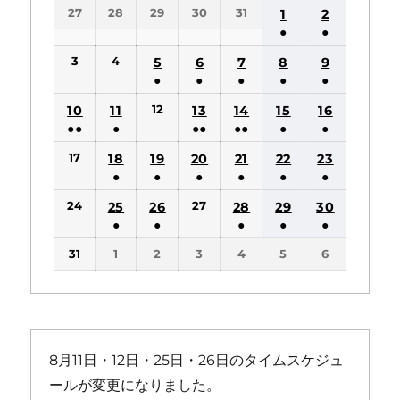
27
28
29
30
31
1
2
日
日
日
日
日
日
日
●
●
(1
(1
3
4
5
6
7
8
9
件
件
●
●
●
●
●
の
の
(1
(1
(1
(1
(1
12
10
11
13
14
15
16
イ
イ
件
件
件
件
件
●●
●
●●
●●
●
●
ベ
ベ
の
の
の
の
の
(2
(1
(2
(2
(1
(1
ン
ン
17
18
19
20
21
22
23
イ
イ
イ
イ
イ
件
件
件
件
件
件
ト)
ト)
●
●
●
●
●
●
ベ
ベ
ベ
ベ
ベ
の
の
の
の
の
の
(1
(1
(1
(1
(1
(1
ン
ン
ン
ン
ン
24
27
25
26
28
29
30
イ
イ
イ
イ
イ
イ
件
件
件
件
件
件
ト)
ト)
ト)
ト)
ト)
●
●
●
●
●
ベ
ベ
ベ
ベ
ベ
ベ
の
の
の
の
の
の
(1
(1
(1
(1
(1
ン
ン
ン
ン
ン
ン
31
1
2
3
4
5
6
イ
イ
イ
イ
イ
イ
件
件
件
件
件
ト)
ト)
ト)
ト)
ト)
ト)
ベ
ベ
ベ
ベ
ベ
ベ
の
の
の
の
の
ン
ン
ン
ン
ン
ン
イ
イ
イ
イ
イ
ト)
ト)
ト)
ト)
ト)
ト)
ベ
ベ
ベ
ベ
ベ
ン
ン
ン
ン
ン
8月11日・12日・25日・26日のタイムスケジュ
ト)
ト)
ト)
ト)
ト)
ールが変更になりました。