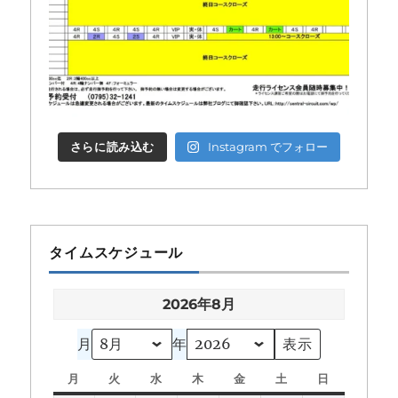
さらに読み込む
Instagram でフォロー
タイムスケジュール
2026年8月
月
年
月
月
火
火
水
水
木
木
金
金
土
土
日
日
曜
曜
曜
曜
曜
曜
曜