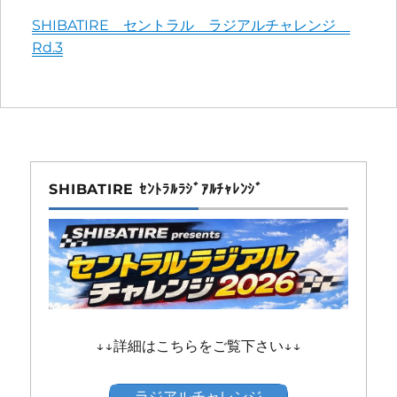
More
SHIBATIRE セントラル ラジアルチャレンジ
information
Rd.3
about
SHIBATIRE ｾﾝﾄﾗﾙﾗｼﾞｱﾙﾁｬﾚﾝｼﾞ
↓↓詳細はこちらをご覧下さい↓↓
ラジアルチャレンジ