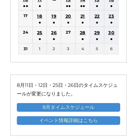
件
件
件
件
件
●●
●
●●
●●
●
●
ベ
ベ
の
の
の
の
の
(2
(1
(2
(2
(1
(1
ン
ン
17
18
19
20
21
22
23
イ
イ
イ
イ
イ
件
件
件
件
件
件
ト)
ト)
●
●
●
●
●
●
ベ
ベ
ベ
ベ
ベ
の
の
の
の
の
の
(1
(1
(1
(1
(1
(1
ン
ン
ン
ン
ン
24
27
25
26
28
29
30
イ
イ
イ
イ
イ
イ
件
件
件
件
件
件
ト)
ト)
ト)
ト)
ト)
●
●
●
●
●
ベ
ベ
ベ
ベ
ベ
ベ
の
の
の
の
の
の
(1
(1
(1
(1
(1
ン
ン
ン
ン
ン
ン
31
1
2
3
4
5
6
イ
イ
イ
イ
イ
イ
件
件
件
件
件
ト)
ト)
ト)
ト)
ト)
ト)
ベ
ベ
ベ
ベ
ベ
ベ
の
の
の
の
の
ン
ン
ン
ン
ン
ン
イ
イ
イ
イ
イ
ト)
ト)
ト)
ト)
ト)
ト)
ベ
ベ
ベ
ベ
ベ
ン
ン
ン
ン
ン
8月11日・12日・25日・26日のタイムスケジュ
ト)
ト)
ト)
ト)
ト)
ールが変更になりました。
8月タイムスケジュール
イベント情報詳細はこちら