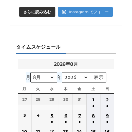
さらに読み込む
Instagram でフォロー
タイムスケジュール
2026年8月
月
年
月
月
火
火
水
水
木
木
金
金
土
土
日
日
曜
曜
曜
曜
曜
曜
曜
27
28
29
30
31
1
2
日
日
日
日
日
日
日
●
●
(1
(1
3
4
5
6
7
8
9
件
件
●
●
●
●
●
の
の
(1
(1
(1
(1
(1
12
10
11
13
14
15
16
イ
イ