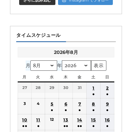
さらに読み込む
Instagram でフォロー
タイムスケジュール
2026年8月
月
年
月
月
火
火
水
水
木
木
金
金
土
土
日
日
曜
曜
曜
曜
曜
曜
曜
27
28
29
30
31
1
2
日
日
日
日
日
日
日
●
●
(1
(1
3
4
5
6
7
8
9
件
件
●
●
●
●
●
の
の
(1
(1
(1
(1
(1
12
10
11
13
14
15
16
イ
イ
件
件
件
件
件
●●
●
●●
●●
●
●
ベ
ベ
の
の
の
の
の
(2
(1
(2
(2
(1
(1