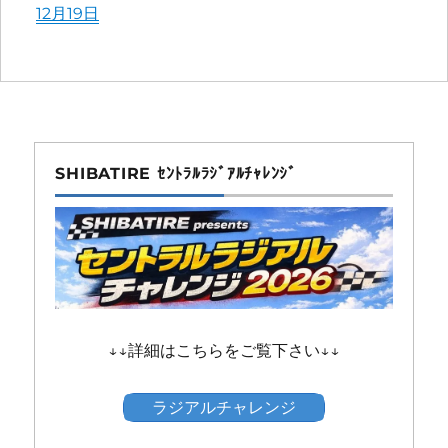
More
12月19日
information
about
SHIBATIRE ｾﾝﾄﾗﾙﾗｼﾞｱﾙﾁｬﾚﾝｼﾞ
↓↓詳細はこちらをご覧下さい↓↓
ラジアルチャレンジ