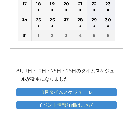
ン
ン
17
18
19
20
21
22
23
イ
イ
イ
イ
イ
件
件
件
件
件
件
ト)
ト)
●
●
●
●
●
●
ベ
ベ
ベ
ベ
ベ
の
の
の
の
の
の
(1
(1
(1
(1
(1
(1
ン
ン
ン
ン
ン
24
27
25
26
28
29
30
イ
イ
イ
イ
イ
イ
件
件
件
件
件
件
ト)
ト)
ト)
ト)
ト)
●
●
●
●
●
ベ
ベ
ベ
ベ
ベ
ベ
の
の
の
の
の
の
(1
(1
(1
(1
(1
ン
ン
ン
ン
ン
ン
31
1
2
3
4
5
6
イ
イ
イ
イ
イ
イ
件
件
件
件
件
ト)
ト)
ト)
ト)
ト)
ト)
ベ
ベ
ベ
ベ
ベ
ベ
の
の
の
の
の
ン
ン
ン
ン
ン
ン
イ
イ
イ
イ
イ
ト)
ト)
ト)
ト)
ト)
ト)
ベ
ベ
ベ
ベ
ベ
ン
ン
ン
ン
ン
8月11日・12日・25日・26日のタイムスケジュ
ト)
ト)
ト)
ト)
ト)
ールが変更になりました。
8月タイムスケジュール
イベント情報詳細はこちら