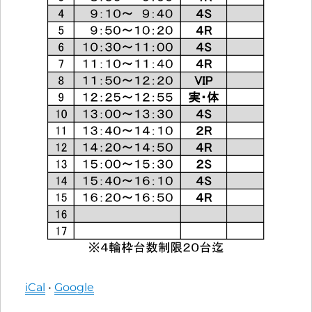
iCal
•
Google