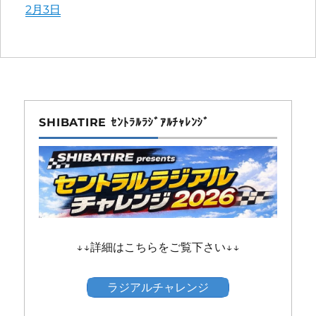
More
2月3日
information
about
SHIBATIRE ｾﾝﾄﾗﾙﾗｼﾞｱﾙﾁｬﾚﾝｼﾞ
↓↓詳細はこちらをご覧下さい↓↓
ラジアルチャレンジ