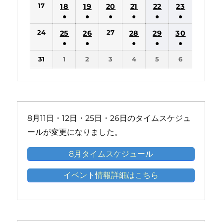
ン
ン
17
18
19
20
21
22
23
イ
イ
イ
イ
イ
件
件
件
件
件
件
ト)
ト)
●
●
●
●
●
●
ベ
ベ
ベ
ベ
ベ
の
の
の
の
の
の
(1
(1
(1
(1
(1
(1
ン
ン
ン
ン
ン
24
27
25
26
28
29
30
イ
イ
イ
イ
イ
イ
件
件
件
件
件
件
ト)
ト)
ト)
ト)
ト)
●
●
●
●
●
ベ
ベ
ベ
ベ
ベ
ベ
の
の
の
の
の
の
(1
(1
(1
(1
(1
ン
ン
ン
ン
ン
ン
31
1
2
3
4
5
6
イ
イ
イ
イ
イ
イ
件
件
件
件
件
ト)
ト)
ト)
ト)
ト)
ト)
ベ
ベ
ベ
ベ
ベ
ベ
の
の
の
の
の
ン
ン
ン
ン
ン
ン
イ
イ
イ
イ
イ
ト)
ト)
ト)
ト)
ト)
ト)
ベ
ベ
ベ
ベ
ベ
ン
ン
ン
ン
ン
8月11日・12日・25日・26日のタイムスケジュ
ト)
ト)
ト)
ト)
ト)
ールが変更になりました。
8月タイムスケジュール
イベント情報詳細はこちら