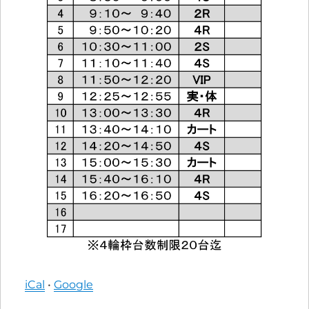
iCal
•
Google